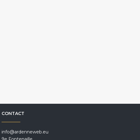
CONTACT
info@ardenneweb.eu
9e Fontenaille