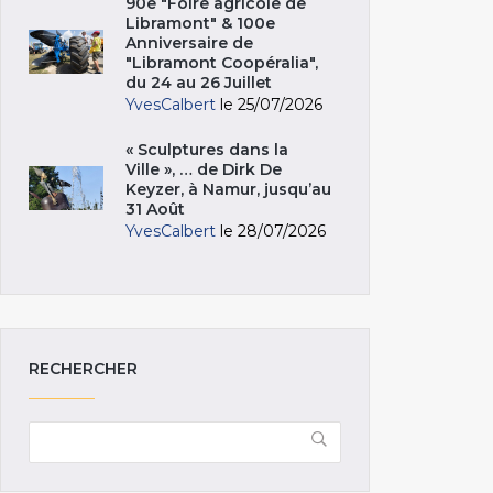
90e "Foire agricole de
Libramont" & 100e
Anniversaire de
"Libramont Coopéralia",
du 24 au 26 Juillet
YvesCalbert
le 25/07/2026
« Sculptures dans la
Ville », … de Dirk De
Keyzer, à Namur, jusqu’au
31 Août
YvesCalbert
le 28/07/2026
RECHERCHER