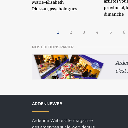
artistes vous
Marie-Élisabeth
provincial, 
Piussan, psychologues
dimanche
1
2
3
4
5
6
NOS ÉDITIONS PAPIER
Arde
c'est
ARDENNEWEB
Ardenne Web est le magazine
des ardennes sur le web depuis