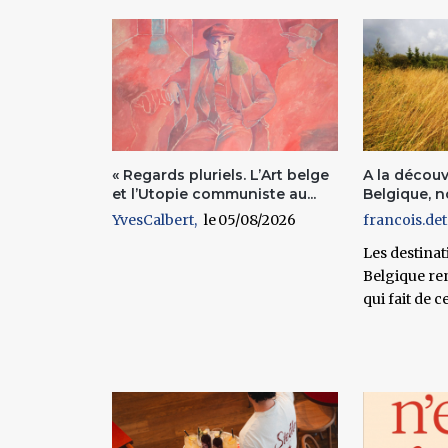
« Regards pluriels. L’Art belge
A la découv
et l’Utopie communiste au...
Belgique, no
YvesCalbert
05/08/2026
francois.det
Les destinati
Belgique re
qui fait de c