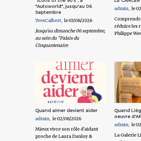
"Icons of the 90’s", à
LE CANCER
"Autoworld", jusqu'au 06
admin
02
Septembre
Comprendre 
YvesCalbert
03/08/2026
réduire les 
Jusqu'au dimanche 06 septembre
,
Philippe We
au sein du
"Palais du
Cinquantenaire
Quand aimer devient aider
Quand Lièg
oeuvre d'ART
admin
02/08/2026
admin
02
Mieux vivre son rôle d'aidant
La Galerie 
proche de Laura Danloy &