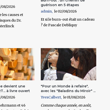
Burn-out : un chemin de
guérison en 5 étapes
/08/2026
admin
02/08/2026
les causes et
Et si le burn-out était un cadeau
risques du Dr.
? de Pascale Debliquy
sterlinck
e devient une
"Pour un Monde à refaire",
... à livre ouvert
avec les "Baladins du Miroir" ...
/08/2026
YvesCalbert
01/08/2026
Liehrmann et 46
Comme chaque année, en août,