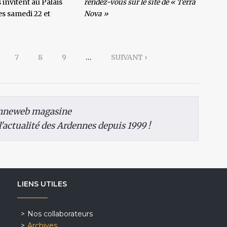
 invitent au Palais
rendez-vous sur le site de
« Terra
les samedi 22 et
Nova »
7
8
9
…
SUIVANT ›
nneweb magasine
 l'actualité des Ardennes depuis 1999 !
LIENS UTILES
Nos collaborateurs
Archives