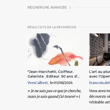
AFFICHER
RECHERCHE AVANCÉE
RÉSULTATS DE LA RECHERCHE
Pages
"Jean Marchetti, Coiffeur,
L’art au plu
Galeriste , Editeur. 50 ans d'...
avec l’Ope
YvesCalbert
05/08/2026
francois.det
« Je ne sais pas ce que je cherche,
Vous avez t
mais je sais quand j'ai trouvé »
(
découvrir o
véritable arti