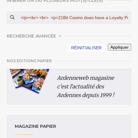
INSÉRER UN OU PLUSIEURS MOT(S)-CLÉ(S)
AFFICHER
RECHERCHE AVANCÉE
NOS ÉDITIONS PAPIER
Ardenneweb magasine
c'est l'actualité des
Ardennes depuis 1999 !
MAGAZINE PAPIER