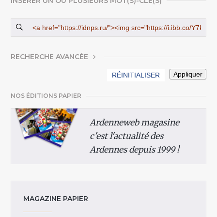
INSÉRER UN OU PLUSIEURS MOT(S)-CLÉ(S)
AFFICHER
RECHERCHE AVANCÉE
NOS ÉDITIONS PAPIER
Ardenneweb magasine
c'est l'actualité des
Ardennes depuis 1999 !
MAGAZINE PAPIER