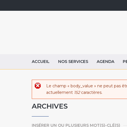
ACCUEIL
NOS SERVICES
AGENDA
P
Message d'erreur
Le champ « body_value » ne peut pas êt
actuellement
152
caractères.
ARCHIVES
INSÉRER UN OU PLUSIEURS MOT(S)-CLÉ(S)