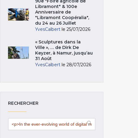
90e "Foire agricole de
Libramont" & 100e
Anniversaire de
"Libramont Coopéralia",
du 24 au 26 Juillet
YvesCalbert
le 25/07/2026
« Sculptures dans la
Ville », … de Dirk De
Keyzer, à Namur, jusqu’au
31 Août
YvesCalbert
le 28/07/2026
RECHERCHER