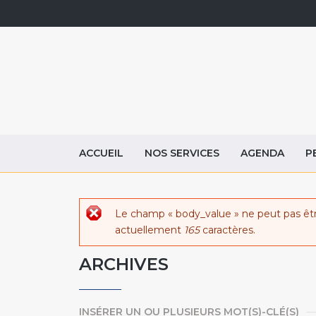
ACCUEIL
NOS SERVICES
AGENDA
P
Message d'erreur
Le champ « body_value » ne peut pas êt
actuellement
165
caractères.
ARCHIVES
INSÉRER UN OU PLUSIEURS MOT(S)-CLÉ(S)