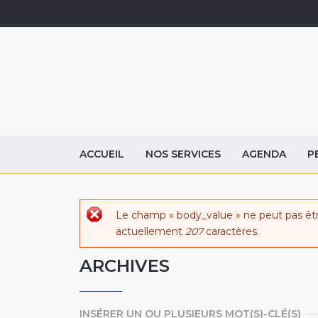
ACCUEIL
NOS SERVICES
AGENDA
P
Message d'erreur
Le champ « body_value » ne peut pas êt
actuellement
207
caractères.
ARCHIVES
INSÉRER UN OU PLUSIEURS MOT(S)-CLÉ(S)