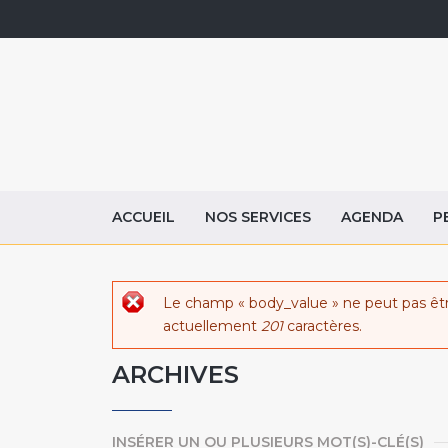
ACCUEIL
NOS SERVICES
AGENDA
P
Message d'erreur
Le champ « body_value » ne peut pas êt
actuellement
201
caractères.
ARCHIVES
INSÉRER UN OU PLUSIEURS MOT(S)-CLÉ(S)