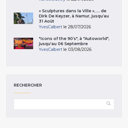
« Sculptures dans la Ville », … de
Dirk De Keyzer, à Namur, jusqu’au
31 Août
YvesCalbert
le 28/07/2026
"Icons of the 90’s", à "Autoworld",
jusqu'au 06 Septembre
YvesCalbert
le 03/08/2026
RECHERCHER