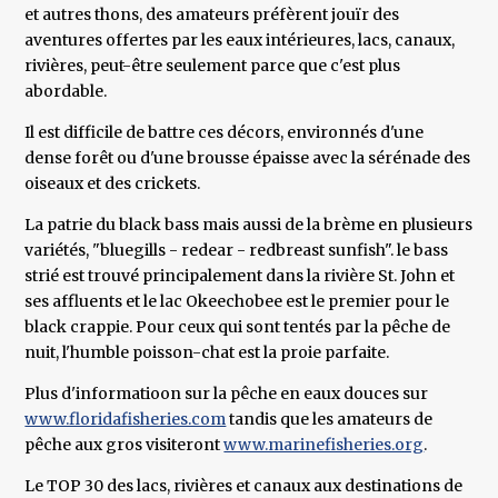
et autres thons, des amateurs préfèrent jouïr des
aventures offertes par les eaux intérieures, lacs, canaux,
rivières, peut-être seulement parce que c'est plus
abordable.
Il est difficile de battre ces décors, environnés d'une
dense forêt ou d'une brousse épaisse avec la sérénade des
oiseaux et des crickets.
La patrie du black bass mais aussi de la brème en plusieurs
variétés, "bluegills - redear - redbreast sunfish". le bass
strié est trouvé principalement dans la rivière St. John et
ses affluents et le lac Okeechobee est le premier pour le
black crappie. Pour ceux qui sont tentés par la pêche de
nuit, l'humble poisson-chat est la proie parfaite.
Plus d'informatioon sur la pêche en eaux douces sur
www.floridafisheries.com
tandis que les amateurs de
pêche aux gros visiteront
www.marinefisheries.org
.
Le TOP 30 des lacs, rivières et canaux aux destinations de