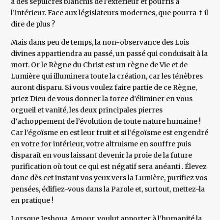
à des sépulcres blanchis de l’extérieur et pourris à
l’intérieur. Face aux législateurs modernes, que pourra-t-il
dire de plus ?
Mais dans peu de temps, la non-observance des Lois
divines appartiendra au passé, un passé qui conduisait à la
mort. Or le Règne du Christ est un règne de Vie et de
Lumière qui illuminera toute la création, car les ténèbres
auront disparu. Si vous voulez faire partie de ce Règne,
priez Dieu de vous donner la force d’éliminer en vous
orgueil et vanité, les deux principales pierres
d’achoppement de l’évolution de toute nature humaine !
Car l’égoïsme en est leur fruit et si l’égoïsme est engendré
en votre for intérieur, votre altruisme en souffre puis
disparaît en vous laissant devenir la proie de la future
purification où tout ce qui est négatif sera anéanti . Élevez
donc dès cet instant vos yeux vers la Lumière, purifiez vos
pensées, édifiez-vous dans la Parole et, surtout, mettez-la
en pratique !
Lorsque Jeshoua, Amour, voulut apporter à l’humanité la