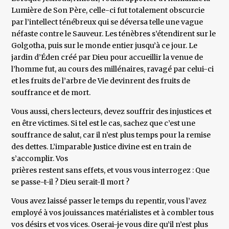
Lumière de Son Père, celle-ci fut totalement obscurcie
par l’intellect ténébreux qui se déversa telle une vague
néfaste contre le Sauveur. Les ténèbres s’étendirent sur le
Golgotha, puis sur le monde entier jusqu’à ce jour. Le
jardin d’Éden créé par Dieu pour accueillir la venue de
l’homme fut, au cours des millénaires, ravagé par celui-ci
et les fruits de l’arbre de Vie devinrent des fruits de
souffrance et de mort.
Vous aussi, chers lecteurs, devez souffrir des injustices et
en être victimes. Si tel est le cas, sachez que c’est une
souffrance de salut, car il n’est plus temps pour la remise
des dettes. L’imparable Justice divine est en train de
s’accomplir. Vos
prières restent sans effets, et vous vous interrogez : Que
se passe-t-il ? Dieu serait-Il mort ?
Vous avez laissé passer le temps du repentir, vous l’avez
employé à vos jouissances matérialistes et à combler tous
vos désirs et vos vices. Oserai-je vous dire qu’il n’est plus