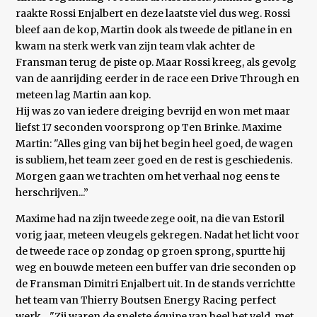
raakte Rossi Enjalbert en deze laatste viel dus weg. Rossi
bleef aan de kop, Martin dook als tweede de pitlane in en
kwam na sterk werk van zijn team vlak achter de
Fransman terug de piste op. Maar Rossi kreeg, als gevolg
van de aanrijding eerder in de race een Drive Through en
meteen lag Martin aan kop.
Hij was zo van iedere dreiging bevrijd en won met maar
liefst 17 seconden voorsprong op Ten Brinke. Maxime
Martin: "Alles ging van bij het begin heel goed, de wagen
is subliem, het team zeer goed en de rest is geschiedenis.
Morgen gaan we trachten om het verhaal nog eens te
herschrijven...”
Maxime had na zijn tweede zege ooit, na die van Estoril
vorig jaar, meteen vleugels gekregen. Nadat het licht voor
de tweede race op zondag op groen sprong, spurtte hij
weg en bouwde meteen een buffer van drie seconden op
de Fransman Dimitri Enjalbert uit. In de stands verrichtte
het team van Thierry Boutsen Energy Racing perfect
werk... "Zij waren de snelste équipe van heel het veld, met