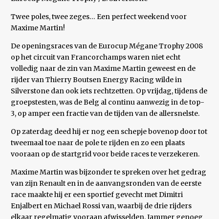
Twee poles, twee zeges… Een perfect weekend voor
Maxime Martin!
De openingsraces van de Eurocup Mégane Trophy 2008
op het circuit van Francorchamps waren niet echt
volledig naar de zin van Maxime Martin geweest en de
rijder van Thierry Boutsen Energy Racing wilde in
Silverstone dan ook iets rechtzetten. Op vrijdag, tijdens de
groepstesten, was de Belg al continu aanwezig in de top-
3, op amper een fractie van de tijden van de allersnelste.
Op zaterdag deed hij er nog een schepje bovenop door tot
tweemaal toe naar de pole te rijden en zo een plaats
vooraan op de startgrid voor beide races te verzekeren.
Maxime Martin was bijzonder te spreken over het gedrag
van zijn Renault en in de aanvangsronden van de eerste
race maakte hij er een sportief gevecht met Dimitri
Enjalbert en Michael Rossi van, waarbij de drie rijders
elkaar regelmatig vooraan afwisselden. Jammer genoeg