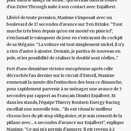
piste dans le sillage de Rossi... qui héritait dans la foulée
d'un Drive Through suite à son contact avec Enjalbert.
Libéré de toute pression, Maxime s'imposait avec un
boulevard de 17 secondes d'avance sur Ten Brinke. "Tout
marche très bien depuis qu'on est monté en piste ici",
s'exclamait le vainqueur du jour en s'extrayant du cockpit
de sa Mégane. "La voiture est tout simplement nickel, il n'y
a rien d'autre à ajouter. Demain, je partira de nouveau en
pole, et les possibilité de réaliser le doublé sont réelles..."
Fort d'une deuxième victoire européenne après celle
décrochée l'an dernier sur le circuit d'Estoril, Maxime
emmenait la meute dès l'extinction des feux ce dimanche,
pour rapidement parvenir à se ménager une avance de 3
secondes par rapport au Français Dimitri Enjalbert. Et
dans les stands, l'équipe Thierry Boutsen Energy Racing
excellait une nouvelle fois... "Ils ont réussi le meilleur
chrono lors du pit-stop obligatoire, et je suis ressorti de la
pitlane avec... 4 secondes d'avance sur Enjalbert", explique
Maxime. "Ce qui m'a permis d'assurer. Il est revenu à 2