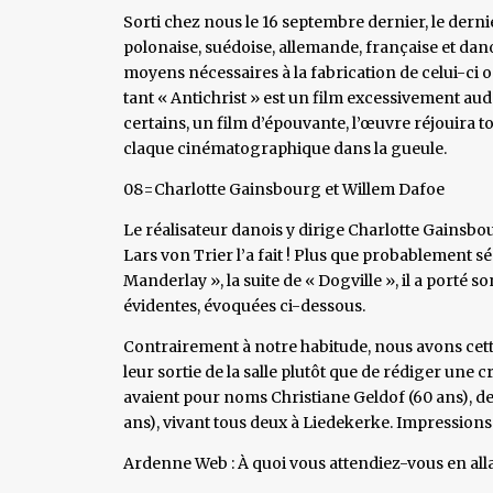
Sorti chez nous le 16 septembre dernier, le dernie
polonaise, suédoise, allemande, française et danois
moyens nécessaires à la fabrication de celui-ci on
tant « Antichrist » est un film excessivement auda
certains, un film d’épouvante, l’œuvre réjouira t
claque cinématographique dans la gueule.
08=Charlotte Gainsbourg et Willem Dafoe
Le réalisateur danois y dirige Charlotte Gainsbour
Lars von Trier l’a fait ! Plus que probablement sé
Manderlay », la suite de « Dogville », il a porté 
évidentes, évoquées ci-dessous.
Contrairement à notre habitude, nous avons cette f
leur sortie de la salle plutôt que de rédiger une 
avaient pour noms Christiane Geldof (60 ans), de 
ans), vivant tous deux à Liedekerke. Impression
Ardenne Web : À quoi vous attendiez-vous en allan