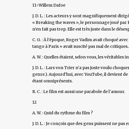
11=Willem Dafoe
J. D. L. : Les acteurs y sont magnifiquement dirigés
« Breaking the waves », le personnage joué par E
n’en fait pas trop. Elle est très juste dans le déses
C. G. : À l’époque, Roger Vadim avait choqué ave
tango à Paris » avait suscité pas mal de critiques..
A. W. : Quelles étaient, selon vous, les véritables 
J. D. L. : Lars von Trier n’a pas juste voulu choque
genre.). Aujourd’hui, avec YouTube, il devient de p
étant omniprésents.
R. C. : Le film est aussi une parabole de l’amour.
12
A. W. : Quid du rythme du film ?
J. D. L. : Je conçois que des gens puissent ne pas