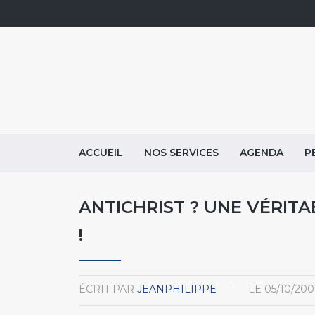
ACCUEIL
NOS SERVICES
AGENDA
P
ANTICHRIST ? UNE VÉRIT
!
ÉCRIT PAR
JEANPHILIPPE
LE
05/10/200