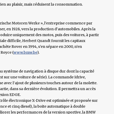
ien au plaisir, mais réduisent la consommation.
yerische Motoren Werke », l’entreprise commence par
er, en 1928, vers la production d’automobiles. Après la
duire uniquement des motos, puis des voitures, à partir
ale difficile, Herbert Quandt fournit les capitaux
achète Rover en 1994, s’en sépare en 2000, n’en
 Royce (
www.bmw.be
).
au système de navigation à disque dur dont la capacité
nt sur une voiture de série). La commande Idrive,
 avec l’ajout de plusieurs touches autour de la molette.
artie, dans sa dernière évolution. Il permettra un accès
nexion EDGE.
rôle électronique X-Drive est optimisée et proposée sur
nce et cinq diesel), la boite automatique à double
liorer les performances de la version sportive, la BMW