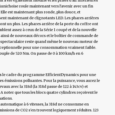
t a été également modifié et les prises d'air inférieures
la Munichoise roule maintenant vers l'avenir avec un fin
Elle est maintenant plus ronde, plus douce, et
nt maintenant de clignotants LED. Les phares arrières
ont un plus. Les phares arrière de la porte du coffre ont
emblent assez à ceux de la Série 1 coupé et de la nouvelle
 y a ainsi de nouveaux décors et le boîtier de commande de
lus spectaculaire reste quand même le nouveau moteur de
exceptionnelle pour une consommation vraiment faible.
couple de 520 Nm. On passe de 0 à 100 km/h en 6
dans le cadre du programme EfficientDynamics pour une
 émissions polluantes. Pour la puissance, vous aurez le
evaux avec la 318d (la 318d passe de 122 à 143cv) et
 A noter que tous les blocs quatre cylindres reçoivent le
ations.
es automatique à 6 vitesses, la 318d ne consomme en
missions de CO2 s'en trouvent logiquement réduites. 123