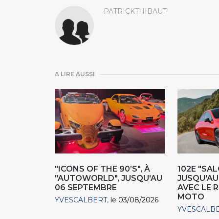
PATRICKTHIBAUT
A LIRE AUSSI
"ICONS OF THE 90’S", À
102E "SAL
"AUTOWORLD", JUSQU'AU
JUSQU'AU 
06 SEPTEMBRE
AVEC LE 
MOTO
YVESCALBERT
le 03/08/2026
YVESCALB