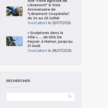
90e "Foire agricole de
Libramont" & 100e
Anniversaire de
"Libramont Coopéralia",
du 24 au 26 Juillet
YvesCalbert
le 25/07/2026
« Sculptures dans la
Ville », … de Dirk De
Keyzer, à Namur, jusqu’au
31 Août
YvesCalbert
le 28/07/2026
RECHERCHER