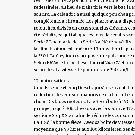
centrales sur le capot du moteur. Le bouclier avan
redessinées. Au lieu de traits tirés vers le bas, 
sourire. La calandre a aussi quelque peu changé. 
complètement chromée. Les phares avant dispose
retouchés, divisés en deux sont plus élégants et s
été réduits, ce qui fait que les feux de recul ress
Série 7. L'habitacle de la Série 3 a été rénové. Il
la climatisation est amélioré. L'innovation la p
la 330d. Le 6 cylindres propose une puissance 
Selon BMW, le turbo diesel fournit 245 CV et un 
secondes. La vitesse de pointe est de 250 km/h.
10 motorisations…
Cinq Essence et cinq Diesels qui s'inscrivent 
réduction des consommations de carburant et des
choix. Dix blocs moteurs. La « 3 » débute à 143 ch
grimpe jusqu'à 306 chevaux avec la sportive 335i.
système Stop&Start afin de réduire les consomm
La 318d, la bonne élève : Avec sa boîte de vitess
moyenne que 4,7 litres aux 100 kilomètres. Ses é