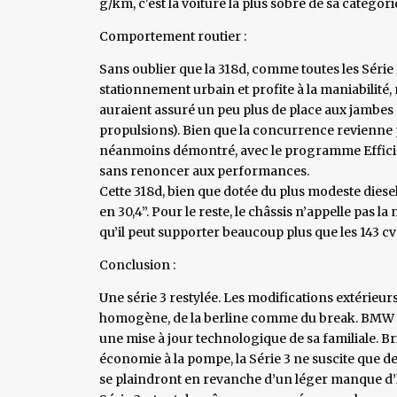
g/km, c'est la voiture la plus sobre de sa catégori
Comportement routier :
Sans oublier que la 318d, comme toutes les Série 
stationnement urbain et profite à la maniabilité
auraient assuré un peu plus de place aux jambe
propulsions). Bien que la concurrence revienne 
néanmoins démontré, avec le programme Efficien
sans renoncer aux performances.
Cette 318d, bien que dotée du plus modeste diesel d
en 30,4”. Pour le reste, le châssis n’appelle pas 
qu’il peut supporter beaucoup plus que les 143 cv
Conclusion :
Une série 3 restylée. Les modifications extérieur
homogène, de la berline comme du break. BMW pr
une mise à jour technologique de sa familiale. B
économie à la pompe, la Série 3 ne suscite que d
se plaindront en revanche d’un léger manque d’hab