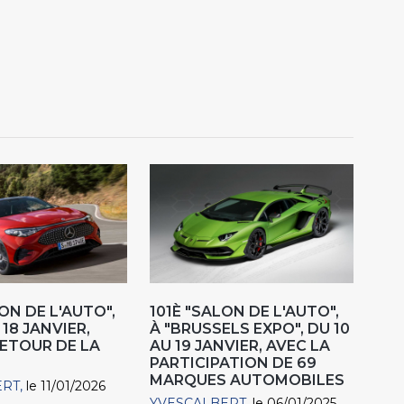
ON DE L'AUTO",
101È "SALON DE L'AUTO",
18 JANVIER,
À "BRUSSELS EXPO", DU 10
RETOUR DE LA
AU 19 JANVIER, AVEC LA
PARTICIPATION DE 69
MARQUES AUTOMOBILES
ERT
le 11/01/2026
YVESCALBERT
le 06/01/2025