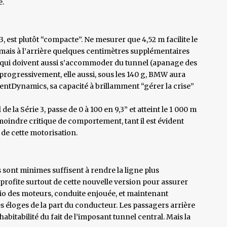
e.
3, est plutôt “compacte”. Ne mesurer que 4,52 m facilite le
, mais à l’arrière quelques centimètres supplémentaires
s qui doivent aussi s’accommoder du tunnel (apanage des
progressivement, elle aussi, sous les 140 g, BMW aura
tDynamics, sa capacité à brillamment “gérer la crise”
e la Série 3, passe de 0 à 100 en 9,3” et atteint le 1 000 m
la moindre critique de comportement, tant il est évident
 de cette motorisation.
s sont minimes suffisent à rendre la ligne plus
ofite surtout de cette nouvelle version pour assurer
rio des moteurs, conduite enjouée, et maintenant
es éloges de la part du conducteur. Les passagers arrière
itabilité du fait de l’imposant tunnel central. Mais la