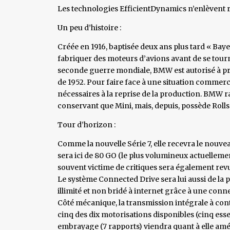
Les technologies EfficientDynamics n’enlèvent r
Un peu d’histoire :
Créée en 1916, baptisée deux ans plus tard « Ba
fabriquer des moteurs d’avions avant de se tourn
seconde guerre mondiale, BMW est autorisé à pro
de 1952. Pour faire face à une situation commerci
nécessaires à la reprise de la production. BMW r
conservant que Mini, mais, depuis, possède Rolls
Tour d’horizon :
Comme la nouvelle Série 7, elle recevra le nouve
sera ici de 80 GO (le plus volumineux actuelleme
souvent victime de critiques sera également revue
Le système Connected Drive sera lui aussi de la p
illimité et non bridé à internet grâce à une con
Côté mécanique, la transmission intégrale à cont
cinq des dix motorisations disponibles (cinq esse
embrayage (7 rapports) viendra quant à elle amé