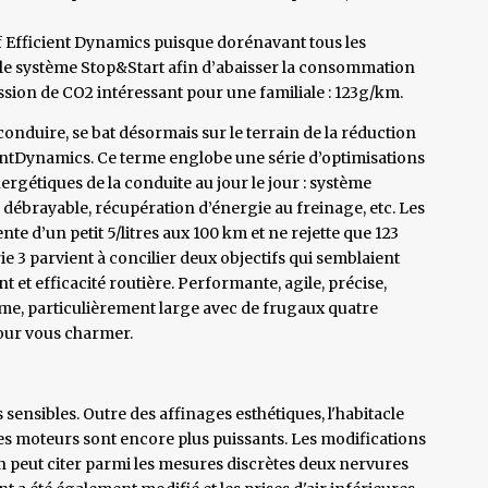
 Efficient Dynamics puisque dorénavant tous les
t le système Stop&Start afin d’abaisser la consommation
ssion de CO2 intéressant pour une familiale : 123g/km.
conduire, se bat désormais sur le terrain de la réduction
ntDynamics. Ce terme englobe une série d’optimisations
rgétiques de la conduite au jour le jour : système
 débrayable, récupération d’énergie au freinage, etc. Les
nte d’un petit 5/litres aux 100 km et ne rejette que 123
 3 parvient à concilier deux objectifs qui semblaient
et efficacité routière. Performante, agile, précise,
mme, particulièrement large avec de frugaux quatre
pour vous charmer.
 sensibles. Outre des affinages esthétiques, l'habitacle
es moteurs sont encore plus puissants. Les modifications
On peut citer parmi les mesures discrètes deux nervures