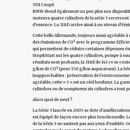
335i Coupé.
BMW étend également un peu plus son dispositif
moteurs quatre cylindres de la série 3 recevron
d’essence. La 318D arrive ainsi à un niveau d’émi
Cette belle Allemande, toujours aussi agréable à 
des émissions de CO² avec le programme Efficie
qui permettent de réduire certaines dépenses éne
Stop&Start sur les quatre cylindres, pompe à eau
résultats sont probants, la 318d de 143 cv se conte
g/km de CO² (pour 150 g/km auparavant). La Série
inapprochables : préservation de l’environnement 
agréable, cette « 3 » est un réel bonheur. La ga
cylindres ou de somptueux six cylindres a tout 
Alors quoi de neuf ?
La Série 3 lancée en 2005 se dote d'améliorations
est équipé de façon encore plus fonctionnelle. L
de la Série 3 ne sautent pas aux yeux d’emblée. 