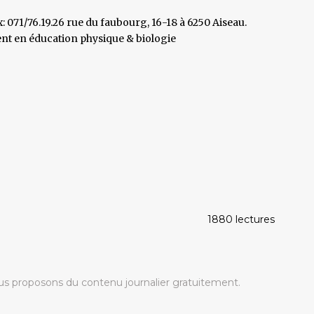
x: 071/76.19.26 rue du faubourg, 16-18 à 6250 Aiseau.
ent en éducation physique & biologie
1880 lectures
s proposons du contenu journalier gratuitement.