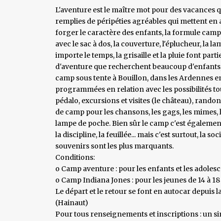
L'aventure est le maître mot pour des vacances q
remplies de péripéties agréables qui mettent en a
forger le caractère des enfants, la formule camp
avec le sac à dos, la couverture, l'éplucheur, la
importe le temps, la grisaille et la pluie font par
d'aventure que recherchent beaucoup d'enfants,
camp sous tente à Bouillon, dans les Ardennes en
programmées en relation avec les possibilités tour
pédalo, excursions et visites (le château), randon
de camp pour les chansons, les gags, les mimes, le
lampe de poche. Bien sûr le camp c'est également l
la discipline, la feuillée... mais c'est surtout, la s
souvenirs sont les plus marquants.
Conditions:
o Camp aventure : pour les enfants et les adolesce
o Camp Indiana Jones : pour les jeunes de 14 à 18
Le départ et le retour se font en autocar depuis
(Hainaut)
Pour tous renseignements et inscriptions : un sim