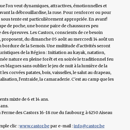
ue l'on veut dynamiques, attractives, émotionnelles et
vant la débrouillardise, la ruse. Pour renforcer ou pour
 sous tente est particulièrement appropriée. En avant!
 lampe de poche, une bonne paire de chaussures peu
tie des épreuves. Les Castors, conscients de ce besoin
 proposent, du dimanche 05 août au mercredi 14 août un
 bordure de la Semois. Une multitude d'activités seront
istiques de la Région : Initiation au kayak, natation,
née nature en pleine forêt et en soirée le traditionnel feu
s blagues sans oublier le jeu de nuit à la lumière de la
es corvées patates, bois, vaisselles, le salut au drapeau,
ocialisation, l'entraide, la camaraderie. C'est au camp que les
nts mixte de 6 et 14 ans.
 ans.
 la Ferme des Castors 16-18 rue du faubourg à 6250 Aiseau
ple clic :
www.castor.be
par e-mail :
info@castor.be