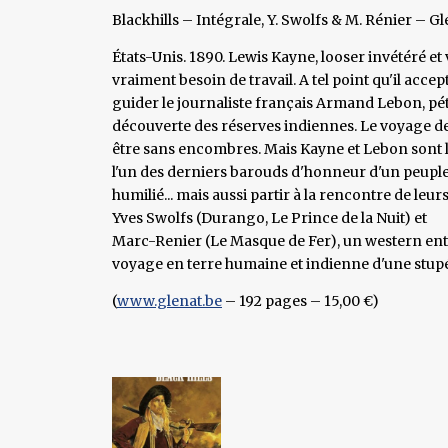
Blackhills – Intégrale, Y. Swolfs & M. Rénier – Gl
États-Unis. 1890. Lewis Kayne, looser invétéré et 
vraiment besoin de travail. A tel point qu'il accep
guider le journaliste français Armand Lebon, pét
découverte des réserves indiennes. Le voyage de
être sans encombres. Mais Kayne et Lebon sont lo
l'un des derniers barouds d'honneur d'un peupl
humilié... mais aussi partir à la rencontre de leu
Yves Swolfs (Durango, Le Prince de la Nuit) et
Marc-Renier (Le Masque de Fer), un western ent
voyage en terre humaine et indienne d'une stupé
(
www.glenat.be
– 192 pages – 15,00 €)