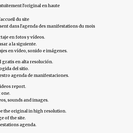
tuitement l'original en haute
accueil du site
ésent dans l'agenda des manifestations du mois
taje en fotos y vídeos.
sar a la siguiente.
tajes en vídeo, sonido e imágenes.
l gratis en alta resolución.
gida del sitio.
nuestro agenda de manifestaciones.
ideos report.
t one.
deos, sounds and images.
e the original in high resolution.
 of the site.
festations agenda.