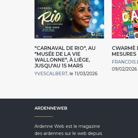
"CARNAVAL DE RIO", AU
CWARMÈ D
"MUSÉE DE LA VIE
MESURES 
WALLONNE", À LIÈGE,
FRANCOIS.
JUSQU'AU 15 MARS
09/02/2026
YVESCALBERT
le 11/03/2026
ARDENNEWEB
Ardenne Web est le magazine
des ardennes sur le web depuis