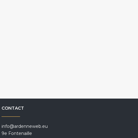
CONTACT
info@ardenneweb.eu
9e Fontenaille