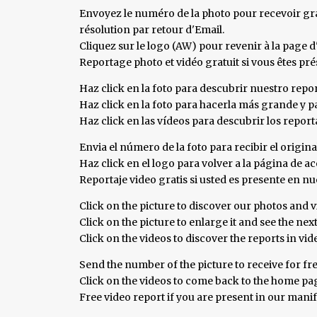
Envoyez le numéro de la photo pour recevoir gra
résolution par retour d'Email.
Cliquez sur le logo (AW) pour revenir à la page d'
Reportage photo et vidéo gratuit si vous êtes pr
Haz click en la foto para descubrir nuestro repor
Haz click en la foto para hacerla más grande y pa
Haz click en las vídeos para descubrir los repor
Envia el número de la foto para recibir el origina
Haz click en el logo para volver a la página de aco
Reportaje video gratis si usted es presente en 
Click on the picture to discover our photos and v
Click on the picture to enlarge it and see the nex
Click on the videos to discover the reports in vi
Send the number of the picture to receive for fre
Click on the videos to come back to the home page
Free video report if you are present in our mani