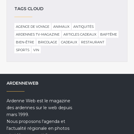
TAGS CLOUD
AGENCE DE VOYAGE
ANIMAUX
ANTIQUITÉS
ARDENNES TV-MAGAZINE
ARTICLES CADEAUX
BAPTÊME
BIEN-ÊTRE
BRICOLAGE
CADEAUX
RESTAURANT
SPORTS
VIN
ARDENNEWEB
Ardenne Web est le magazine
des ardennes sur le web depuis
mars 1999.
Nous proposons l'agenda et
l'actualité régionale en photos