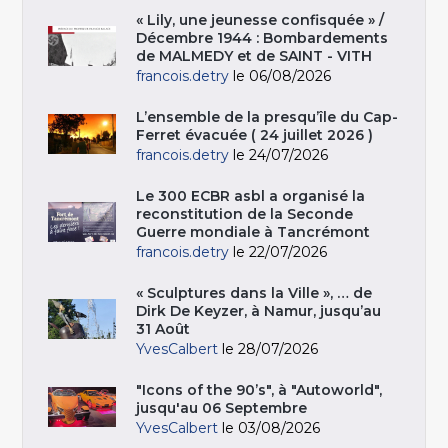
« Lily, une jeunesse confisquée » /
Décembre 1944 : Bombardements
de MALMEDY et de SAINT - VITH
francois.detry
le 06/08/2026
L’ensemble de la presqu’île du Cap-
Ferret évacuée ( 24 juillet 2026 )
francois.detry
le 24/07/2026
Le 300 ECBR asbl a organisé la
reconstitution de la Seconde
Guerre mondiale à Tancrémont
francois.detry
le 22/07/2026
« Sculptures dans la Ville », … de
Dirk De Keyzer, à Namur, jusqu’au
31 Août
YvesCalbert
le 28/07/2026
"Icons of the 90’s", à "Autoworld",
jusqu'au 06 Septembre
YvesCalbert
le 03/08/2026