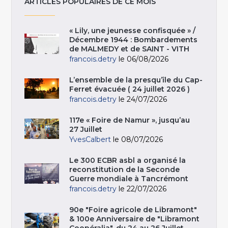
ARTICLES POPULAIRES DE CE MOIS
« Lily, une jeunesse confisquée » /
Décembre 1944 : Bombardements
de MALMEDY et de SAINT - VITH
francois.detry
le 06/08/2026
L’ensemble de la presqu’île du Cap-
Ferret évacuée ( 24 juillet 2026 )
francois.detry
le 24/07/2026
117e « Foire de Namur », jusqu’au
27 Juillet
YvesCalbert
le 08/07/2026
Le 300 ECBR asbl a organisé la
reconstitution de la Seconde
Guerre mondiale à Tancrémont
francois.detry
le 22/07/2026
90e "Foire agricole de Libramont"
& 100e Anniversaire de "Libramont
Coopéralia", du 24 au 26 Juillet