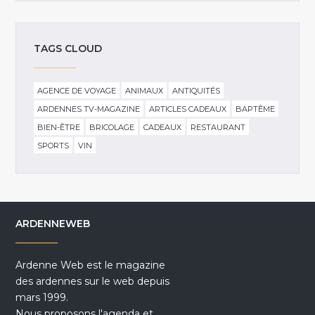
TAGS CLOUD
AGENCE DE VOYAGE
ANIMAUX
ANTIQUITÉS
ARDENNES TV-MAGAZINE
ARTICLES CADEAUX
BAPTÊME
BIEN-ÊTRE
BRICOLAGE
CADEAUX
RESTAURANT
SPORTS
VIN
ARDENNEWEB
Ardenne Web est le magazine
des ardennes sur le web depuis
mars 1999.
Nous proposons l'agenda et