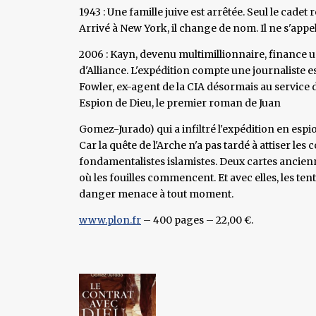
1943 : Une famille juive est arrêtée. Seul le cade
Arrivé à New York, il change de nom. Il ne s'app
2006 : Kayn, devenu multimillionnaire, finance u
d'Alliance. L'expédition compte une journaliste 
Fowler, ex-agent de la CIA désormais au service d
Espion de Dieu, le premier roman de Juan
Gomez-Jurado) qui a infiltré l'expédition en espi
Car la quête de l'Arche n'a pas tardé à attiser les 
fondamentalistes islamistes. Deux cartes ancie
où les fouilles commencent. Et avec elles, les tent
danger menace à tout moment.
www.plon.fr
– 400 pages – 22,00 €.