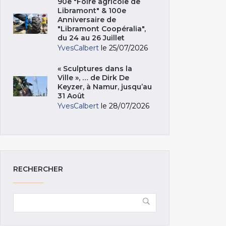
90e "Foire agricole de
Libramont" & 100e
Anniversaire de
"Libramont Coopéralia",
du 24 au 26 Juillet
YvesCalbert
le 25/07/2026
« Sculptures dans la
Ville », … de Dirk De
Keyzer, à Namur, jusqu’au
31 Août
YvesCalbert
le 28/07/2026
RECHERCHER