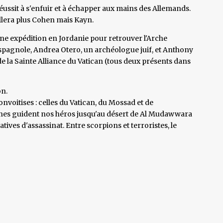
t réussit à s'enfuir et à échapper aux mains des Allemands.
ellera plus Cohen mais Kayn.
ne expédition en Jordanie pour retrouver l'Arche
espagnole, Andrea Otero, un archéologue juif, et Anthony
e la Sainte Alliance du Vatican (tous deux présents dans
on.
convoitises : celles du Vatican, du Mossad et de
nnes guident nos héros jusqu'au désert de Al Mudawwara
atives d'assassinat. Entre scorpions et terroristes, le