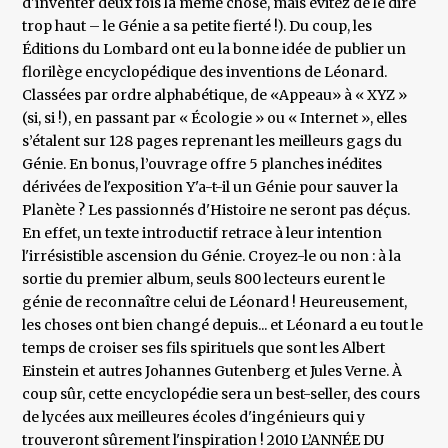
d'inventer deux fois la même chose, mais évitez de le dire
trop haut – le Génie a sa petite fierté !). Du coup, les
Éditions du Lombard ont eu la bonne idée de publier un
florilège encyclopédique des inventions de Léonard.
Classées par ordre alphabétique, de «Appeau» à « XYZ »
(si, si !), en passant par « Écologie » ou « Internet », elles
s’étalent sur 128 pages reprenant les meilleurs gags du
Génie. En bonus, l’ouvrage offre 5 planches inédites
dérivées de l'exposition Y'a-t-il un Génie pour sauver la
Planète ? Les passionnés d'Histoire ne seront pas déçus.
En effet, un texte introductif retrace à leur intention
l'irrésistible ascension du Génie. Croyez-le ou non : à la
sortie du premier album, seuls 800 lecteurs eurent le
génie de reconnaître celui de Léonard ! Heureusement,
les choses ont bien changé depuis... et Léonard a eu tout le
temps de croiser ses fils spirituels que sont les Albert
Einstein et autres Johannes Gutenberg et Jules Verne. À
coup sûr, cette encyclopédie sera un best-seller, des cours
de lycées aux meilleures écoles d'ingénieurs qui y
trouveront sûrement l'inspiration ! 2010 L’ANNÉE DU