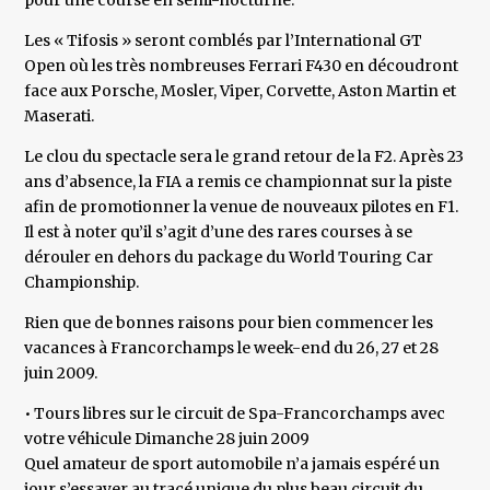
pour une course en semi-nocturne.
Les « Tifosis » seront comblés par l’International GT
Open où les très nombreuses Ferrari F430 en découdront
face aux Porsche, Mosler, Viper, Corvette, Aston Martin et
Maserati.
Le clou du spectacle sera le grand retour de la F2. Après 23
ans d’absence, la FIA a remis ce championnat sur la piste
afin de promotionner la venue de nouveaux pilotes en F1.
Il est à noter qu’il s’agit d’une des rares courses à se
dérouler en dehors du package du World Touring Car
Championship.
Rien que de bonnes raisons pour bien commencer les
vacances à Francorchamps le week-end du 26, 27 et 28
juin 2009.
• Tours libres sur le circuit de Spa-Francorchamps avec
votre véhicule Dimanche 28 juin 2009
Quel amateur de sport automobile n’a jamais espéré un
jour s’essayer au tracé unique du plus beau circuit du