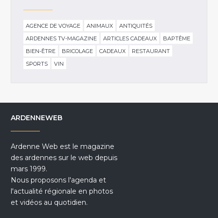
AGENCE DE VOYAGE
ANIMAUX
ANTIQUITÉS
ARDENNES TV-MAGAZINE
ARTICLES CADEAUX
BAPTÊME
BIEN-ÊTRE
BRICOLAGE
CADEAUX
RESTAURANT
SPORTS
VIN
ARDENNEWEB
Ardenne Web est le magazine
des ardennes sur le web depuis
mars 1999.
Nous proposons l'agenda et
l'actualité régionale en photos
et vidéos au quotidien.