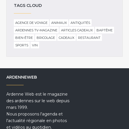
TAGS CLOUD
AGENCE DE VOYAGE
ANIMAUX
ANTIQUITÉS
ARDENNES TV-MAGAZINE
ARTICLES CADEAUX
BAPTÊME
BIEN-ÊTRE
BRICOLAGE
CADEAUX
RESTAURANT
SPORTS
VIN
ARDENNEWEB
Ardenne Web est le magazine
des ardennes sur le web depuis
mars 1999.
Nous proposons l'agenda et
l'actualité régionale en photos
et vidéos au quotidien.