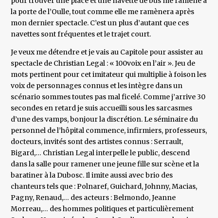
pour trouver une place et une navette de bus me ramène à
la porte de l’Oulle, tout comme elle me ramènera après
mon dernier spectacle. C’est un plus d’autant que ces
navettes sont fréquentes et le trajet court.
Je veux me détendre et je vais au Capitole pour assister au
spectacle de Christian Legal : « 100voix en l’air ». Jeu de
mots pertinent pour cet imitateur qui multiplie à foison les
voix de personnages connus et les intègre dans un
scénario sommes toutes pas mal ficelé. Comme j’arrive 30
secondes en retard je suis accueilli sous les sarcasmes
d’une des vamps, bonjour la discrétion. Le séminaire du
personnel de l’hôpital commence, infirmiers, professeurs,
docteurs, invités sont des artistes connus : Serrault,
Bigard,… Christian Legal interpelle le public, descend
dans la salle pour ramener une jeune fille sur scène et la
baratiner à la Dubosc. Il imite aussi avec brio des
chanteurs tels que : Polnaref, Guichard, Johnny, Macias,
Pagny, Renaud,… des acteurs : Belmondo, Jeanne
Morreau,… des hommes politiques et particulièrement