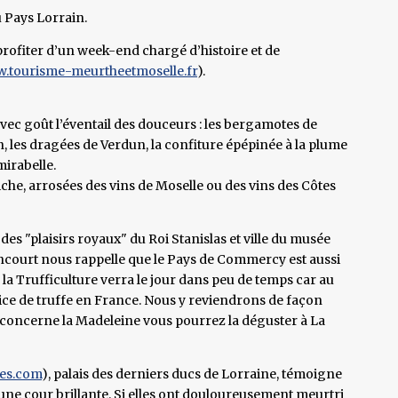
 Pays Lorrain.
rofiter d’un week-end chargé d’histoire et de
.tourisme-meurtheetmoselle.fr
).
 avec goût l’éventail des douceurs : les bergamotes de
les dragées de Verdun, la confiture épépinée à la plume
mirabelle.
iche, arrosées des vins de Moselle ou des vins des Côtes
des "plaisirs royaux" du Roi Stanislas et ville du musée
Boncourt nous rappelle que le Pays de Commercy est aussi
e la Trufficulture verra le jour dans peu de temps car au
ice de truffe en France. Nous y reviendrons de façon
ui concerne la Madeleine vous pourrez la déguster à La
es.com
), palais des derniers ducs de Lorraine, témoigne
r une cour brillante. Si elles ont douloureusement meurtri