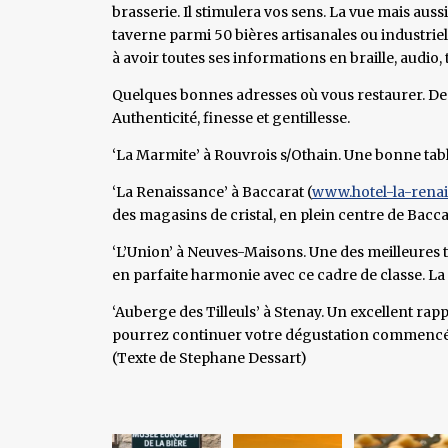
brasserie. Il stimulera vos sens. La vue mais aussi
taverne parmi 50 bières artisanales ou industriell
à avoir toutes ses informations en braille, audio, t
Quelques bonnes adresses où vous restaurer. Des
Authenticité, finesse et gentillesse.
‘La Marmite’ à Rouvrois s/Othain. Une bonne tabl
‘La Renaissance’ à Baccarat (
www.hotel-la-rena
des magasins de cristal, en plein centre de Bacca
‘L’Union’ à Neuves-Maisons. Une des meilleures t
en parfaite harmonie avec ce cadre de classe. La 
‘Auberge des Tilleuls’ à Stenay. Un excellent ra
pourrez continuer votre dégustation commencée
(Texte de Stephane Dessart)