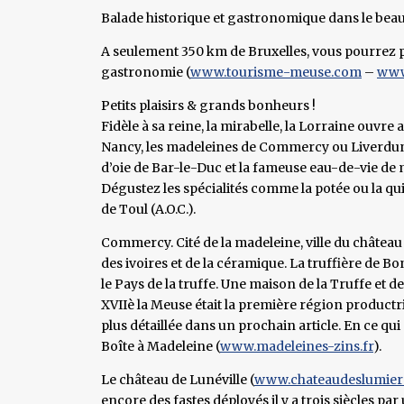
Balade historique et gastronomique dans le beau
A seulement 350 km de Bruxelles, vous pourrez p
gastronomie (
www.tourisme-meuse.com
–
www
Petits plaisirs & grands bonheurs !
Fidèle à sa reine, la mirabelle, la Lorraine ouvre
Nancy, les madeleines de Commercy ou Liverdun, 
d’oie de Bar-le-Duc et la fameuse eau-de-vie de 
Dégustez les spécialités comme la potée ou la qu
de Toul (A.O.C.).
Commercy. Cité de la madeleine, ville du château 
des ivoires et de la céramique. La truffière de 
le Pays de la truffe. Une maison de la Truffe et d
XVIIè la Meuse était la première région productr
plus détaillée dans un prochain article. En ce q
Boîte à Madeleine (
www.madeleines-zins.fr
).
Le château de Lunéville (
www.chateaudeslumier
encore des fastes déployés il y a trois siècles pa