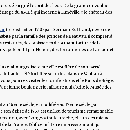
tefois épargné l’esprit des lieus. De la grandeur voulue
héritage du XVIIIè qui incarne à Lunéville « le château des
com
), construit en 1720 par Germain Boffrand, neveu de
ité par la famille des princes de Beauvau, il comprend
ns restaurés, des tapisseries de la manufacture de la
n Napoléon III par Hébert, des ferronneries de Lamour et
uxembourgeoise, cette ville est fière de son passé
ille haute a été fortifiée selon les plans de Vauban à
 vous pourrez visiter les fortifications et le Puits de Siège,
’ancienne boulangerie militaire (qui abrite le Musée des
t au 16éme siècle, et modifiée au 17éme siècle par
avec son église de 1757, est un lieu de tourisme remarquable
e reconnu, avec Longwy toute proche, et l’un des mieux
t de la France. Edifice militaire impressionnant qui