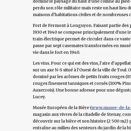
domine le paysage du haut d’une colline au pied de
perdu son rôle militaire mais reste un haut lieu 
maisons d’habitations civiles et de nombreuses 
Fort de Fermont à Longuyon. Faisant partie des p
1930 et 1940 se compose principalement d'une i
train électrique permet de circuler dans ce vaste 
passe par sept casemates transformées en musée 
vie dans le fort en 1940.
Les vins. Pour ce qui est des vins, l’aire d’appel
sur un axe N-S situé à l’Ouest de la ville de Toul.
dominé par les arômes de petits fruits rouges (
rouges finement tanniques et corsés (100% Pinot
Auxerrois). Une bonne adresse pour une dégusta
Lucey.
Musée Européen de la Bière (
www.musee-de-la-
magasin aux vivres de la citadelle de Stenay, cons
découvrir sur la bière et son histoire (2 500 m2) 
entraîne au milieu des senteurs du jardin de la bi