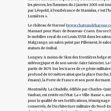
les pierres, les flammes du 2 janvier 2003 ont tou
par Léopold, à l’exubérance de Stanislas, c’est l’
Lumières ».
Le château de Haroué (
www.chateaudeharoue.
Mansart pour Marc de Beauvau-Craon. Encore hab
le mobilier royal du roi Louis XVIII dans les salo
Malgrange, un salon peint par Pillement, le salo
statues de Guibal.
Longwy. A moins de 5km des frontières belge et l
sidérurgique et de son savoir-faire faïencier. La v
partir de 1679. Sur les traces de ce génie militaire
profond de 60 mètres ainsi que la place Darche, l
émaux), la Porte de France et son pont dormant.
Montmédy. La Citadelle, édifiée par Charles-Quin
Vauban, est restée en l’état. La « Ville-Basse », 
pour la qualité de ses fortifications, témoignag
conservés, de l’Architecture militaire du Nord-Es