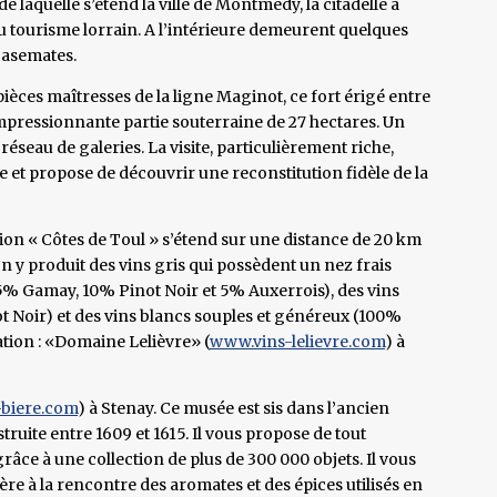
 laquelle s’étend la ville de Montmédy, la citadelle a
du tourisme lorrain. A l’intérieure demeurent quelques
casemates.
ièces maîtresses de la ligne Maginot, ce fort érigé entre
mpressionnante partie souterraine de 27 hectares. Un
réseau de galeries. La visite, particulièrement riche,
et propose de découvrir une reconstitution fidèle de la
lation « Côtes de Toul » s’étend sur une distance de 20 km
 On y produit des vins gris qui possèdent un nez frais
85% Gamay, 10% Pinot Noir et 5% Auxerrois), des vins
 Noir) et des vins blancs souples et généreux (100%
tion : «Domaine Lelièvre» (
www.vins-lelievre.com
) à
biere.com
) à Stenay. Ce musée est sis dans l’ancien
truite entre 1609 et 1615. Il vous propose de tout
grâce à une collection de plus de 300 000 objets. Il vous
ère à la rencontre des aromates et des épices utilisés en