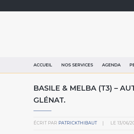
ACCUEIL
NOS SERVICES
AGENDA
P
BASILE & MELBA (T3) – 
GLÉNAT.
ÉCRIT PAR
PATRICKTHIBAUT
LE
13/06/2