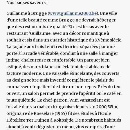
Nos pauses saveurs :
Guillaume à Brugge (
www.guillaume2000.be
). Une ville
d’une telle beauté comme Brugge ne devrait héberger
que des restaurants de qualité. Et c’est le cas avec le
restaurant ‘Guillaume’ avec un décor romantique à
souhait et sis dans un quartier historique du XVème siècle.
La façade aux trois fenêtres fleuries, séparées par une
porte à l'arcade vénérable, conduit à une salle à manger
intime, chaleureuse et confortable. Un parquet bien
astiqué, des murs blancs où éclatent des tableaux de
facture moderne. Une vaisselle étincelante, des couverts
au design sobre mais inventif complètent le plaisir du
connaisseur impatient de faire un bon repas. Près du feu
ouvert, un salon permet de prendre l'apéritif ou le café en
toute quiétude. Le chef-patron, Wim Vansteelant est
installé dans la maison brugeoise depuis l'an 2000, Wim,
originaire de Roeselare (1965) fit ses études à l'Ecole
Hôtelière Ter Duinen à Kokosijde. De nombreux habitués
aiment à venir déguster un menu, vins compris, d'une