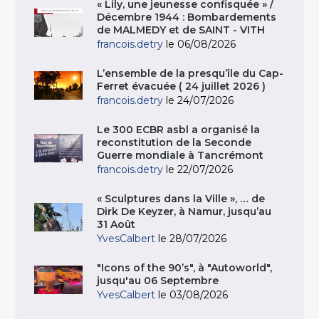
« Lily, une jeunesse confisquée » /
Décembre 1944 : Bombardements
de MALMEDY et de SAINT - VITH
francois.detry
le 06/08/2026
L’ensemble de la presqu’île du Cap-
Ferret évacuée ( 24 juillet 2026 )
francois.detry
le 24/07/2026
Le 300 ECBR asbl a organisé la
reconstitution de la Seconde
Guerre mondiale à Tancrémont
francois.detry
le 22/07/2026
« Sculptures dans la Ville », … de
Dirk De Keyzer, à Namur, jusqu’au
31 Août
YvesCalbert
le 28/07/2026
"Icons of the 90’s", à "Autoworld",
jusqu'au 06 Septembre
YvesCalbert
le 03/08/2026