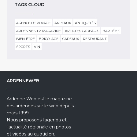
TAGS CLOUD
AGENCE DE VOYAGE
ANIMAUX
ANTIQUITÉS
ARDENNES TV-MAGAZINE
ARTICLES CADEAUX
BAPTÊME
BIEN-ÊTRE
BRICOLAGE
CADEAUX
RESTAURANT
SPORTS
VIN
ARDENNEWEB
Ardenne Web est le magazine
des ardennes sur le web depuis
mars 1999.
Nous proposons l'agenda et
l'actualité régionale en photos
et vidéos au quotidien.