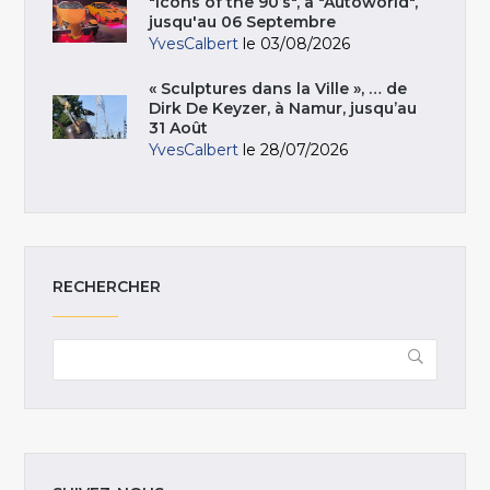
"Icons of the 90’s", à "Autoworld",
jusqu'au 06 Septembre
YvesCalbert
le 03/08/2026
« Sculptures dans la Ville », … de
Dirk De Keyzer, à Namur, jusqu’au
31 Août
YvesCalbert
le 28/07/2026
RECHERCHER