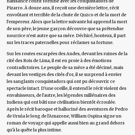
naissance courir fortune avec les conquistadors de
Pizarro. À douze ans, il reçoit une dernière lettre, récit
envoûtant et terrible de la chute de Quzco et de la mort de
l'empereur. Alors que la lettre suivante lui apprend la mort
de son père, le jeune garçon découvre que sa prétendue
nourrice n'est autre que sa mère. Déchiré, honteux, il part
sur les traces paternelles pour réclamer sa fortune.
Sur les routes escarpées des Andes, devant les ruines de la
cité des Rois de Lima, il est en proie à des émotions
contradictoires. Le peuple de sa mère a été décimé, mais
devant les vestiges des cités d'or, il se surprend à envier
les sanglants conquistadors qui ont pu découvrir ce
spectacle intact. D'une oreille, il entend le récit violent des
envahisseurs, de l'autre, les légendes millénaires des
Indiens qui ont bâti une civilisation bientôt écroulée.
Après le récit baroque et halluciné des aventures de Pedro
de Ursúa le long de l'Amazone, William Ospina signe un
roman de voyage qui appelle aussi bien au grand dehors
qu'à la quête la plus intime.