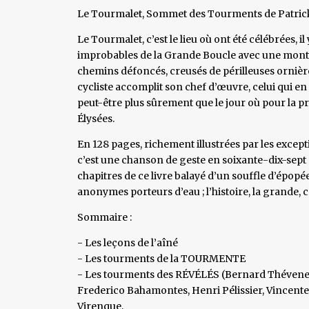
Le Tourmalet, Sommet des Tourments de Patrick 
Le Tourmalet, c’est le lieu où ont été célébrées, il 
improbables de la Grande Boucle avec une monta
chemins défoncés, creusés de périlleuses ornières
cycliste accomplit son chef d’œuvre, celui qui 
peut-être plus sûrement que le jour où pour la p
Élysées.
En 128 pages, richement illustrées par les except
c’est une chanson de geste en soixante-dix-sept 
chapitres de ce livre balayé d’un souffle d’épo
anonymes porteurs d’eau ; l’histoire, la grande, com
Sommaire :
- Les leçons de l’aîné
- Les tourments de la TOURMENTE
- Les tourments des RÉVÉLÉS (Bernard Thévenet,
Frederico Bahamontes, Henri Pélissier, Vincente
Virenque,