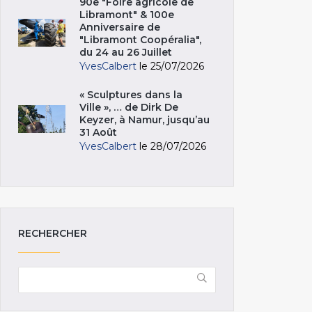
90e "Foire agricole de
Libramont" & 100e
Anniversaire de
"Libramont Coopéralia",
du 24 au 26 Juillet
YvesCalbert
le 25/07/2026
« Sculptures dans la
Ville », … de Dirk De
Keyzer, à Namur, jusqu’au
31 Août
YvesCalbert
le 28/07/2026
RECHERCHER