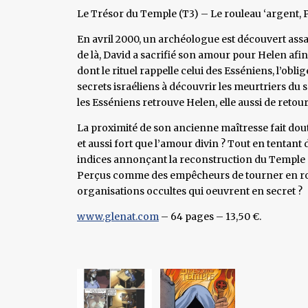
Le Trésor du Temple (T3) – Le rouleau ‘argent, P
En avril 2000, un archéologue est découvert ass
de là, David a sacrifié son amour pour Helen afin
dont le rituel rappelle celui des Esséniens, l’oblig
secrets israéliens à découvrir les meurtriers du
les Esséniens retrouve Helen, elle aussi de retou
La proximité de son ancienne maîtresse fait dout
et aussi fort que l’amour divin ? Tout en tentant
indices annonçant la reconstruction du Temple de
Perçus comme des empêcheurs de tourner en rond,
organisations occultes qui oeuvrent en secret ?
www.glenat.com
– 64 pages – 13,50 €.