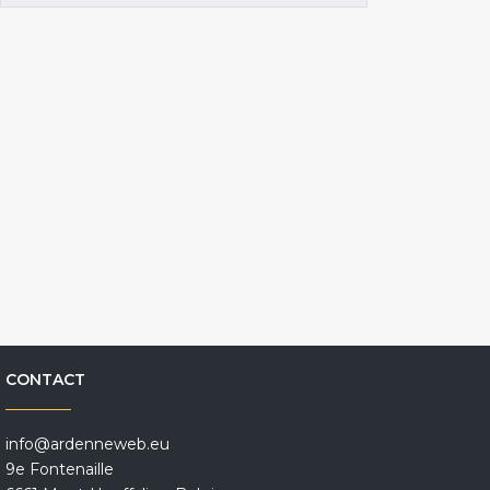
CONTACT
info@ardenneweb.eu
9e Fontenaille