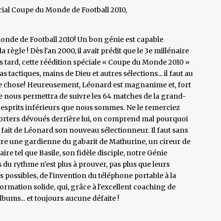
cial Coupe du Monde de Football 2010,
onde de Football 2010! Un bon génie est capable
 règle ! Dès l'an 2000, il avait prédit que le 3e millénaire
lus tard, cette réédition spéciale « Coupe du Monde 2010 »
tactiques, mains de Dieu et autres sélections... il faut au
 chose! Heureusement, Léonard est magnanime et, fort
ite nous permettra de suivre les 64 matches de la grand-
es esprits inférieurs que nous sommes. Ne le remerciez
pporters dévoués derrière lui, on comprend mal pourquoi
e fait de Léonard son nouveau sélectionneur. Il faut sans
tre une gardienne du gabarit de Mathurine, un cireur de
re tel que Basile, son fidèle disciple, notre Génie
 du rythme n'est plus à prouver, pas plus que leurs
s possibles, de l'invention du téléphone portable à la
rmation solide, qui, grâce à l'excellent coaching de
lbums... et toujours aucune défaite !