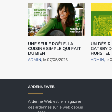
UNE SEULE POÊLE. LA
UN DÉSI
CUISINE SIMPLE QUI FAIT
GATSBY D
DU BIEN
HURSTEL
ADMIN
le 07/08/2026
ADMIN
le 
ARDENNEWEB
Ardenne Web est le magazine
des ardennes sur le web depuis