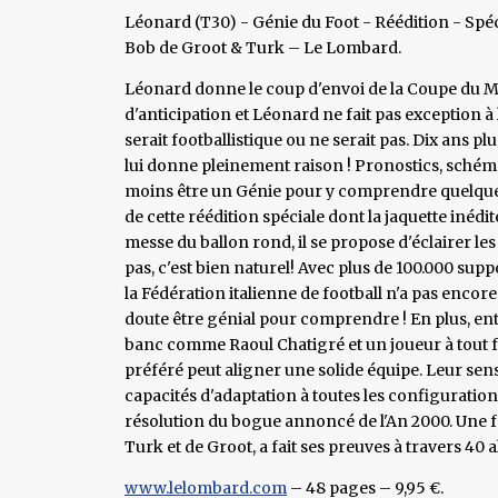
Léonard (T30) - Génie du Foot - Réédition - Spé
Bob de Groot & Turk – Le Lombard.
Léonard donne le coup d'envoi de la Coupe du M
d'anticipation et Léonard ne fait pas exception à la
serait footballistique ou ne serait pas. Dix ans p
lui donne pleinement raison ! Pronostics, schémas 
moins être un Génie pour y comprendre quelque
de cette réédition spéciale dont la jaquette inéd
messe du ballon rond, il se propose d'éclairer l
pas, c'est bien naturel! Avec plus de 100.000 su
la Fédération italienne de football n'a pas encor
doute être génial pour comprendre ! En plus, en
banc comme Raoul Chatigré et un joueur à tout fai
préféré peut aligner une solide équipe. Leur sens
capacités d'adaptation à toutes les configuration
résolution du bogue annoncé de l'An 2000. Une fo
Turk et de Groot, a fait ses preuves à travers 40 a
www.lelombard.com
– 48 pages – 9,95 €.