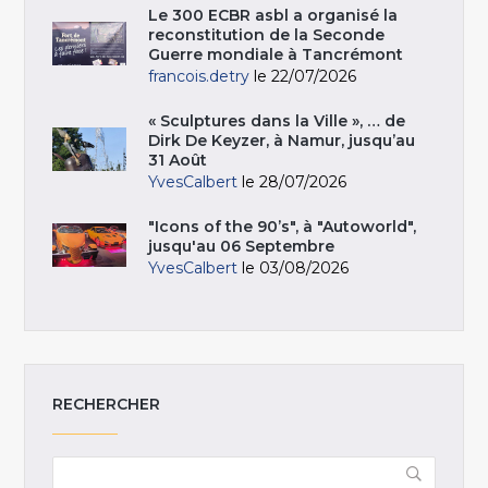
Le 300 ECBR asbl a organisé la
reconstitution de la Seconde
Guerre mondiale à Tancrémont
francois.detry
le 22/07/2026
« Sculptures dans la Ville », … de
Dirk De Keyzer, à Namur, jusqu’au
31 Août
YvesCalbert
le 28/07/2026
"Icons of the 90’s", à "Autoworld",
jusqu'au 06 Septembre
YvesCalbert
le 03/08/2026
RECHERCHER