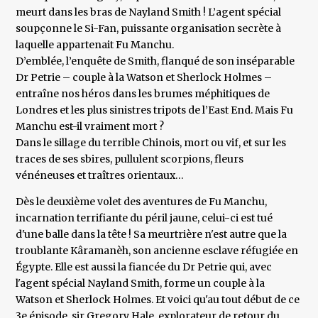
meurt dans les bras de Nayland Smith ! L’agent spécial
soupçonne le Si-Fan, puissante organisation secrète à
laquelle appartenait Fu Manchu.
D’emblée, l’enquête de Smith, flanqué de son inséparable
Dr Petrie – couple à la Watson et Sherlock Holmes –
entraîne nos héros dans les brumes méphitiques de
Londres et les plus sinistres tripots de l’East End. Mais Fu
Manchu est-il vraiment mort ?
Dans le sillage du terrible Chinois, mort ou vif, et sur les
traces de ses sbires, pullulent scorpions, fleurs
vénéneuses et traîtres orientaux…
Dès le deuxième volet des aventures de Fu Manchu,
incarnation terrifiante du péril jaune, celui-ci est tué
d'une balle dans la tête ! Sa meurtrière n'est autre que la
troublante Kâramanèh, son ancienne esclave réfugiée en
Égypte. Elle est aussi la fiancée du Dr Petrie qui, avec
l'agent spécial Nayland Smith, forme un couple à la
Watson et Sherlock Holmes. Et voici qu'au tout début de ce
3e épisode, sir Gregory Hale, explorateur de retour du