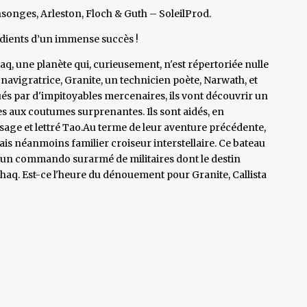
songes, Arleston, Floch & Guth – SoleilProd.
édients d’un immense succès !
aq, une planète qui, curieusement, n'est répertoriée nulle
 navigratrice, Granite, un technicien poète, Narwath, et
ués par d'impitoyables mercenaires, ils vont découvrir un
 aux coutumes surprenantes. Ils sont aidés, en
 sage et lettré Tao.Au terme de leur aventure précédente,
ais néanmoins familier croiseur interstellaire. Ce bateau
rte un commando surarmé de militaires dont le destin
thaq. Est-ce l'heure du dénouement pour Granite, Callista