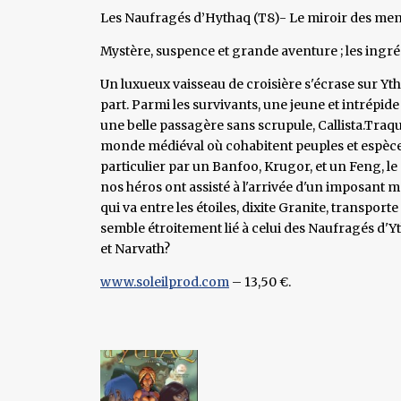
Les Naufragés d’Hythaq (T8)- Le miroir des men
Mystère, suspence et grande aventure ; les ingr
Un luxueux vaisseau de croisière s'écrase sur Yth
part. Parmi les survivants, une jeune et intrépide
une belle passagère sans scrupule, Callista.Traq
monde médiéval où cohabitent peuples et espèces
particulier par un Banfoo, Krugor, et un Feng, le
nos héros ont assisté à l'arrivée d'un imposant m
qui va entre les étoiles, dixite Granite, transpo
semble étroitement lié à celui des Naufragés d'Y
et Narvath?
www.soleilprod.com
– 13,50 €.