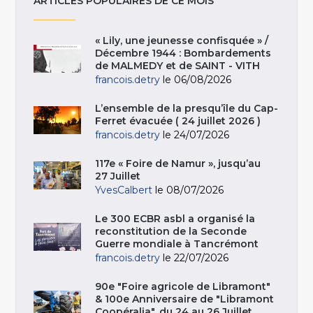
ARTICLES POPULAIRES DE CE MOIS
« Lily, une jeunesse confisquée » /
Décembre 1944 : Bombardements
de MALMEDY et de SAINT - VITH
francois.detry
le 06/08/2026
L’ensemble de la presqu’île du Cap-
Ferret évacuée ( 24 juillet 2026 )
francois.detry
le 24/07/2026
117e « Foire de Namur », jusqu’au
27 Juillet
YvesCalbert
le 08/07/2026
Le 300 ECBR asbl a organisé la
reconstitution de la Seconde
Guerre mondiale à Tancrémont
francois.detry
le 22/07/2026
90e "Foire agricole de Libramont"
& 100e Anniversaire de "Libramont
Coopéralia", du 24 au 26 Juillet