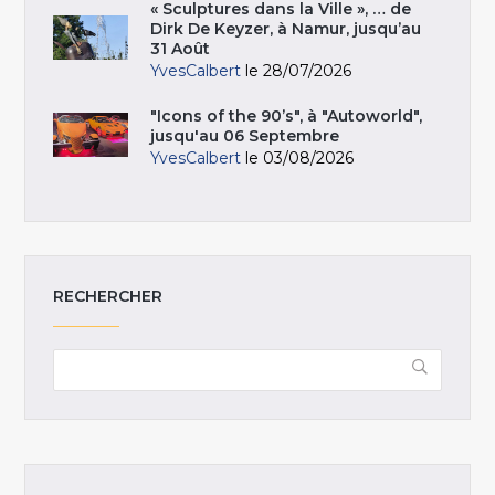
« Sculptures dans la Ville », … de
Dirk De Keyzer, à Namur, jusqu’au
31 Août
YvesCalbert
le 28/07/2026
"Icons of the 90’s", à "Autoworld",
jusqu'au 06 Septembre
YvesCalbert
le 03/08/2026
RECHERCHER