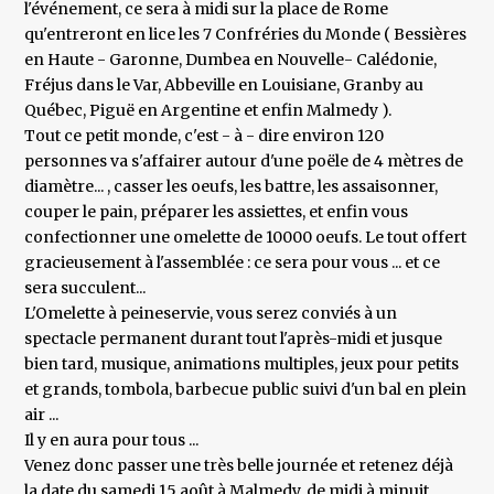
l'événement, ce sera à midi sur la place de Rome
qu'entreront en lice les 7 Confréries du Monde ( Bessières
en Haute - Garonne, Dumbea en Nouvelle- Calédonie,
Fréjus dans le Var, Abbeville en Louisiane, Granby au
Québec, Piguë en Argentine et enfin Malmedy ).
Tout ce petit monde, c'est - à - dire environ 120
personnes va s'affairer autour d'une poële de 4 mètres de
diamètre... , casser les oeufs, les battre, les assaisonner,
couper le pain, préparer les assiettes, et enfin vous
confectionner une omelette de 10000 oeufs. Le tout offert
gracieusement à l'assemblée : ce sera pour vous ... et ce
sera succulent...
L'Omelette à peineservie, vous serez conviés à un
spectacle permanent durant tout l'après-midi et jusque
bien tard, musique, animations multiples, jeux pour petits
et grands, tombola, barbecue public suivi d'un bal en plein
air ...
Il y en aura pour tous ...
Venez donc passer une très belle journée et retenez déjà
la date du samedi 15 août à Malmedy, de midi à minuit ...