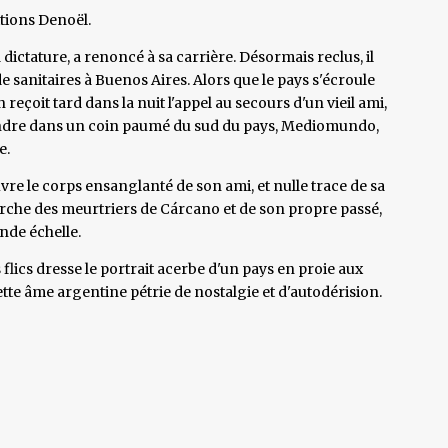
itions Denoël.
 dictature, a renoncé à sa carrière. Désormais reclus, il
 sanitaires à Buenos Aires. Alors que le pays s'écroule
reçoit tard dans la nuit l'appel au secours d'un vieil ami,
indre dans un coin paumé du sud du pays, Mediomundo,
e.
vre le corps ensanglanté de son ami, et nulle trace de sa
rche des meurtriers de Cárcano et de son propre passé,
nde échelle.
lics dresse le portrait acerbe d'un pays en proie aux
tte âme argentine pétrie de nostalgie et d'autodérision.