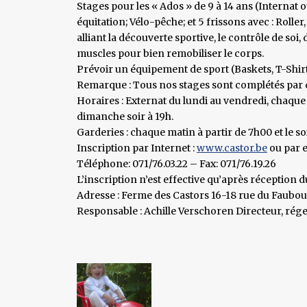
Stages pour les « Ados » de 9 à 14 ans (Internat ou
équitation; Vélo-pêche; et 5 frissons avec : Rolle
alliant la découverte sportive, le contrôle de soi,
muscles pour bien remobiliser le corps.
Prévoir un équipement de sport (Baskets, T-Shirt,
Remarque : Tous nos stages sont complétés par des
Horaires : Externat du lundi au vendredi, chaque 
dimanche soir à 19h.
Garderies : chaque matin à partir de 7h00 et le so
Inscription par Internet :
www.castor.be
ou par e
Téléphone: 071/76.03.22 – Fax: 071/76.19.26
L’inscription n’est effective qu’après réception
Adresse : Ferme des Castors 16-18 rue du Faubou
Responsable : Achille Verschoren Directeur, rége