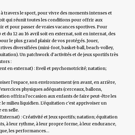
 à travers le sport, pour vivre des moments intenses et
t qui réunit toutes les conditions pour offrir aux
ir et pour passer de vraies vacances sportives. Pour
et du 12 au 16 avril soit en externat, soit en internat, des
ur le plus grand plaisir de vos protégés. Jouer,
tives diversifiées (mini-foot, basket-ball, beach-volley,
itation). Un patchwork d’activités et de jeux sportifs très
tors :
nt en externat) : Eveil et psychomotricité; natation;
oiser l’espace, son environnement (en avant, en arrière,
e d’exercices physiques adéquats (cerceaux, ballons,
ation offrira l’occasion aux enfants de faire peut-être les
 le milieu liquidien. L’équitation c’est apprivoiser un
 en selle.
xternat) : Créativité et Jeux sportifs; natation; équitation
nts, à leur rythme, à leur propre forme, à leur endurance,
ique, les performances…