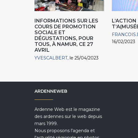
INFORMATIONS SUR LES
L’ACTION 
COURS DE PROMOTION
T’A(MUSÉES
SOCIALE ET
FRANCOIS.
DÉGUSTATIONS, POUR
16/02/2023
TOUS, À NAMUR, CE 27
AVRIL
YVESCALBERT
le 25/04/2023
ARDENNEWEB
Ardenne Web est le magazine
des ardennes sur le web depuis
mars 1999.
Nous proposons l'agenda et
l'actualité régionale en photos