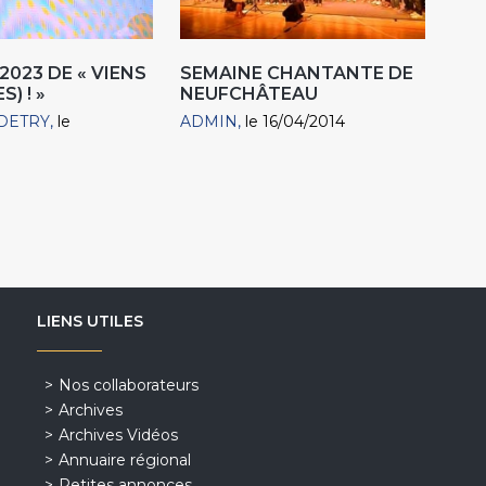
2023 DE « VIENS
SEMAINE CHANTANTE DE
) ! »
NEUFCHÂTEAU
DETRY
le
ADMIN
le 16/04/2014
LIENS UTILES
Nos collaborateurs
Archives
Archives Vidéos
Annuaire régional
Petites annonces