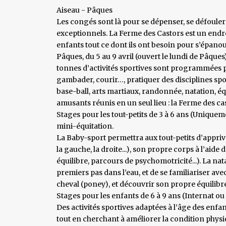
Aiseau - Pâques
Les congés sont là pour se dépenser, se défouler
exceptionnels. La Ferme des Castors est un endroi
enfants tout ce dont ils ont besoin pour s’épanou
Pâques, du 5 au 9 avril (ouvert le lundi de Pâques) 
tonnes d’activités sportives sont programmées po
gambader, courir…, pratiquer des disciplines spor
base-ball, arts martiaux, randonnée, natation, équ
amusants réunis en un seul lieu : la Ferme des cas
Stages pour les tout-petits de 3 à 6 ans (Uniqueme
mini-équitation.
La Baby-sport permettra aux tout-petits d’appriv
la gauche, la droite...), son propre corps à l’aid
équilibre, parcours de psychomotricité...). La nat
premiers pas dans l’eau, et de se familiariser avec
cheval (poney), et découvrir son propre équilibre
Stages pour les enfants de 6 à 9 ans (Internat ou E
Des activités sportives adaptées à l’âge des enfa
tout en cherchant à améliorer la condition phys