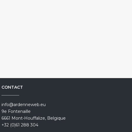
CONTACT
info@ardenneweb.eu
9e Fontenaille
6661 Mont-Houffalize, Belgique
+32 (0)61 288 304