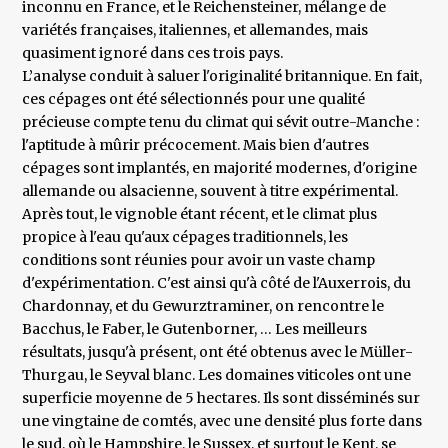
inconnu en France, et le Reichensteiner, mélange de
variétés françaises, italiennes, et allemandes, mais
quasiment ignoré dans ces trois pays.
L’analyse conduit à saluer l'originalité britannique. En fait,
ces cépages ont été sélectionnés pour une qualité
précieuse compte tenu du climat qui sévit outre-Manche :
l'aptitude à mûrir précocement. Mais bien d'autres
cépages sont implantés, en majorité modernes, d'origine
allemande ou alsacienne, souvent à titre expérimental.
Après tout, le vignoble étant récent, et le climat plus
propice à l'eau qu'aux cépages traditionnels, les
conditions sont réunies pour avoir un vaste champ
d'expérimentation. C'est ainsi qu'à côté de l'Auxerrois, du
Chardonnay, et du Gewurztraminer, on rencontre le
Bacchus, le Faber, le Gutenborner, … Les meilleurs
résultats, jusqu'à présent, ont été obtenus avec le Müller-
Thurgau, le Seyval blanc. Les domaines viticoles ont une
superficie moyenne de 5 hectares. Ils sont disséminés sur
une vingtaine de comtés, avec une densité plus forte dans
le sud, où le Hampshire, le Sussex, et surtout le Kent, se