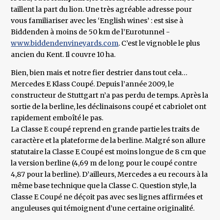
taillent la part du lion. Une très agréable adresse pour
vous familiariser avec les ‘English wines’ : est sise à
Biddenden à moins de 50 km de l’Eurotunnel -
www.biddendenvineyards.com
. C’est le vignoble le plus
ancien du Kent. Il couvre 10 ha.
Bien, bien mais et notre fier destrier dans tout cela…
Mercedes E Klass Coupé. Depuis l’année 2009, le
constructeur de Stuttgart n’a pas perdu de temps. Après la
sortie de la berline, les déclinaisons coupé et cabriolet ont
rapidement emboîté le pas.
La Classe E coupé reprend en grande partie les traits de
caractère et la plateforme de la berline. Malgré son allure
statutaire la Classe E Coupé est moins longue de 8 cm que
la version berline (4,69 m de long pour le coupé contre
4,87 pour la berline). D’ailleurs, Mercedes a eu recours à la
même base technique que la Classe C. Question style, la
Classe E Coupé ne déçoit pas avec ses lignes affirmées et
anguleuses qui témoignent d’une certaine originalité.