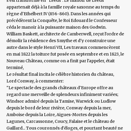
s'est transformé en "Leeds". Le manoir de Leeds
appartenait déjà à la famille royale saxonne au temps du
règne d'Ethelbert IV (856-860). Dans les années qui
précédèrent la Conquête, le Roi Edouard le Confesseur
céda le manoir à la puissante maison des Godwin.
William Baskett, architecte de Camberwell, reçut l'ordre de
démolir la résidence des Smythe et d'y construire une
autre dans le style Henri VII, Les travaux commencèrent
en mai 1822 la toiture fut posée en septembre et en 1823, le
Nouveau Château, comme on a finit par l'appeler, était
terminé,
Le résultat final incita le célèbre historien du château,
Lord Conway, à commenter:
"Le spectacle des grands châteaux d'Europe offre au
regard une merveille de splendeurs infiniment variées;
Windsor admiré depuis la Tamise, Warwick ou Ludlow
depuis le bord de leur rivière, Conway depuis la mer,
Amboise depuis la Loire, Aigues-Mortes depuis les
Lagunes, Carcassonne, Coucy, Falaise et le château de
Gaillard... Tous couronnés d'éloges, et pourtant beauté ne