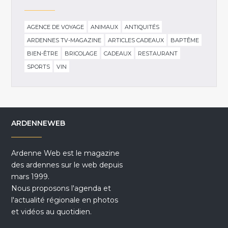
AGENCE DE VOYAGE
ANIMAUX
ANTIQUITÉS
ARDENNES TV-MAGAZINE
ARTICLES CADEAUX
BAPTÊME
BIEN-ÊTRE
BRICOLAGE
CADEAUX
RESTAURANT
SPORTS
VIN
ARDENNEWEB
Ardenne Web est le magazine
des ardennes sur le web depuis
mars 1999.
Nous proposons l'agenda et
l'actualité régionale en photos
et vidéos au quotidien.