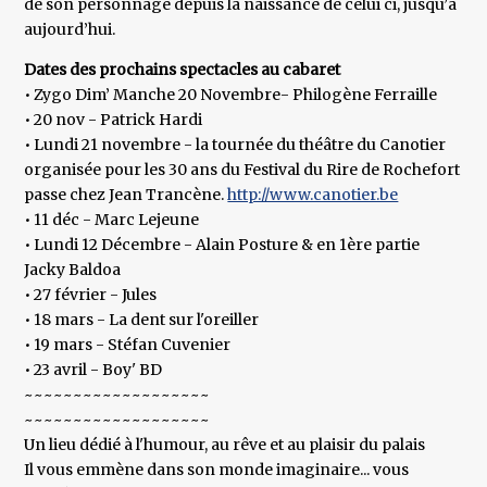
de son personnage depuis la naissance de celui ci, jusqu’à
aujourd’hui.
Dates des prochains spectacles au cabaret
• Zygo Dim’ Manche 20 Novembre- Philogène Ferraille
• 20 nov - Patrick Hardi
• Lundi 21 novembre - la tournée du théâtre du Canotier
organisée pour les 30 ans du Festival du Rire de Rochefort
passe chez Jean Trancène.
http://www.canotier.be
• 11 déc - Marc Lejeune
• Lundi 12 Décembre - Alain Posture & en 1ère partie
Jacky Baldoa
• 27 février - Jules
• 18 mars - La dent sur l'oreiller
• 19 mars - Stéfan Cuvenier
• 23 avril - Boy' BD
~~~~~~~~~~~~~~~~~~~
~~~~~~~~~~~~~~~~~~~
Un lieu dédié à l'humour, au rêve et au plaisir du palais
Il vous emmène dans son monde imaginaire... vous