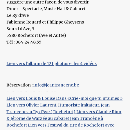
suggère une autre façon de vous divertir
Dîner - Spectacle, Music Hall & Cabaret
Le Ry d'Ave
Fabienne Rouard et Philippe Gheysens
Sourd d’Ave, 5
5580 Rochefort (Ave et Auffe)
Tél : 084-24.48.55
Lien vers l'album de 121 photos et les 4 vidéos
Réservation :
info@jeantrancene.be
~~~~~~~~~~~~~~~~~~~
Lien vers Louis & Louise Dans «Crie-moi que tu m'aimes »
Lien vers Olivier Laurent, Humoriste imitateur. Jean
Trancene au Ry d'Ave ( Rochefort)
Lien vers Claudie Rion
& Jérome de Warzée au cabaret Jean Trancène à
Rochefort
Lien vers Festival du rire de Rochefort avec