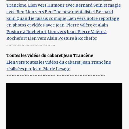
Trancène.
Lien vers Humour avec Bernard Suin et magie
avec Ben
Lien vers Ben The new mentalist et Bernard
Suin Quand je faisais comique
Lien vers notre reportage
en photos et vidéos avec Jean-Pierre Valère et Alain
Posture à Rochefort
Lien vers Jean-Pierre Valère à
Rochefort
Lien vers Alain Posture à Rochefor
~~~~~~~~~~~~~~~~~~~
Toutes les vidéos du cabaret Jean Trancène
Lien vers toutes les vidéos du cabaret Jean Trancène
réalisées par Jean-Marie Lesage
~~~~~~~~~~~~~~~~~~~ ~~~~~~~~~~~~~~~~~~~