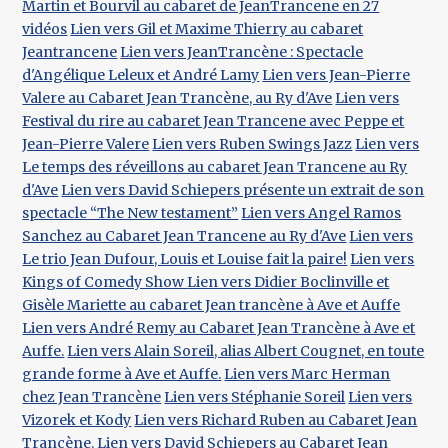
Martin et Bourvil au cabaret de JeanTrancene en 27
vidéos
Lien vers Gil et Maxime Thierry au cabaret
Jeantrancene
Lien vers JeanTrancène : Spectacle
d'Angélique Leleux et André Lamy
Lien vers Jean-Pierre
Valere au Cabaret Jean Trancène, au Ry d'Ave
Lien vers
Festival du rire au cabaret Jean Trancene avec Peppe et
Jean-Pierre Valere
Lien vers Ruben Swings Jazz
Lien vers
Le temps des réveillons au cabaret Jean Trancene au Ry
d'Ave
Lien vers David Schiepers présente un extrait de son
spectacle “The New testament”
Lien vers Angel Ramos
Sanchez au Cabaret Jean Trancene au Ry d'Ave
Lien vers
Le trio Jean Dufour, Louis et Louise fait la paire!
Lien vers
Kings of Comedy Show
Lien vers Didier Boclinville et
Gisèle Mariette au cabaret Jean trancène à Ave et Auffe
Lien vers André Remy au Cabaret Jean Trancène à Ave et
Auffe.
Lien vers Alain Soreil, alias Albert Cougnet, en toute
grande forme à Ave et Auffe.
Lien vers Marc Herman
chez Jean Trancène
Lien vers Stéphanie Soreil
Lien vers
Vizorek et Kody
Lien vers Richard Ruben au Cabaret Jean
Trancène.
Lien vers David Schiepers au Cabaret Jean