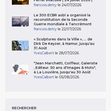
Ferret évacuée ( 24 juillet 2026 )
francois.detry
le 24/07/2026
Le 300 ECBR asbl a organisé la
reconstitution de la Seconde
Guerre mondiale à Tancrémont
francois.detry
le 22/07/2026
« Sculptures dans la Ville », … de
Dirk De Keyzer, à Namur, jusqu’au
31 Août
YvesCalbert
le 28/07/2026
"Jean Marchetti, Coiffeur, Galeriste
, Editeur. 50 ans d'Images & Mots",
à La Louvière, jusqu'au 30 Août
YvesCalbert
le 05/08/2026
RECHERCHER