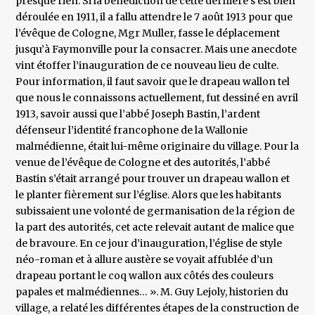
presque rien. Si la bénédiction de cette dernière s’est bien
déroulée en 1911, il a fallu attendre le 7 août 1913 pour que
l’évêque de Cologne, Mgr Muller, fasse le déplacement
jusqu’à Faymonville pour la consacrer. Mais une anecdote
vint étoffer l’inauguration de ce nouveau lieu de culte.
Pour information, il faut savoir que le drapeau wallon tel
que nous le connaissons actuellement, fut dessiné en avril
1913, savoir aussi que l’abbé Joseph Bastin, l’ardent
défenseur l’identité francophone de la Wallonie
malmédienne, était lui-même originaire du village. Pour la
venue de l’évêque de Cologne et des autorités, l’abbé
Bastin s’était arrangé pour trouver un drapeau wallon et
le planter fièrement sur l’église. Alors que les habitants
subissaient une volonté de germanisation de la région de
la part des autorités, cet acte relevait autant de malice que
de bravoure. En ce jour d’inauguration, l’église de style
néo-roman et à allure austère se voyait affublée d’un
drapeau portant le coq wallon aux côtés des couleurs
papales et malmédiennes… ». M. Guy Lejoly, historien du
village, a relaté les différentes étapes de la construction de