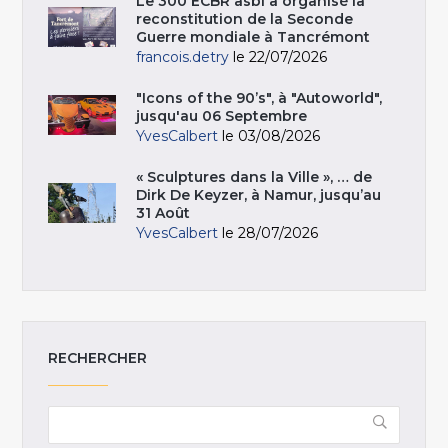
Le 300 ECBR asbl a organisé la
reconstitution de la Seconde
Guerre mondiale à Tancrémont
francois.detry
le 22/07/2026
"Icons of the 90’s", à "Autoworld",
jusqu'au 06 Septembre
YvesCalbert
le 03/08/2026
« Sculptures dans la Ville », … de
Dirk De Keyzer, à Namur, jusqu’au
31 Août
YvesCalbert
le 28/07/2026
RECHERCHER