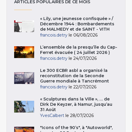
ARTICLES POPULAIRES DE CE MOIS
« Lily, une jeunesse confisquée » /
Décembre 1944 : Bombardements
de MALMEDY et de SAINT - VITH
francois.detry
le 06/08/2026
L’ensemble de la presqu’île du Cap-
Ferret évacuée ( 24 juillet 2026 )
francois.detry
le 24/07/2026
Le 300 ECBR asbl a organisé la
reconstitution de la Seconde
Guerre mondiale à Tancrémont
francois.detry
le 22/07/2026
« Sculptures dans la Ville », … de
Dirk De Keyzer, à Namur, jusqu’au
31 Août
YvesCalbert
le 28/07/2026
"Icons of the 90’s", à "Autoworld",