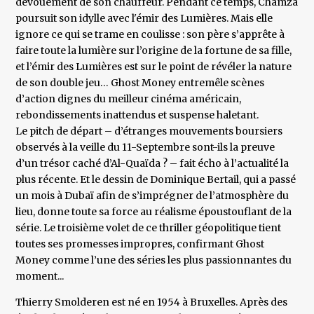
dévouement de son chauffeur. Pendant ce temps, Chamza
poursuit son idylle avec l'émir des Lumières. Mais elle
ignore ce qui se trame en coulisse : son père s’apprête à
faire toute la lumière sur l’origine de la fortune de sa fille,
et l’émir des Lumières est sur le point de révéler la nature
de son double jeu… Ghost Money entremêle scènes
d’action dignes du meilleur cinéma américain,
rebondissements inattendus et suspense haletant.
Le pitch de départ – d’étranges mouvements boursiers
observés à la veille du 11-Septembre sont-ils la preuve
d’un trésor caché d’Al-Quaïda ? – fait écho à l’actualité la
plus récente. Et le dessin de Dominique Bertail, qui a passé
un mois à Dubaï afin de s’imprégner de l’atmosphère du
lieu, donne toute sa force au réalisme époustouflant de la
série. Le troisième volet de ce thriller géopolitique tient
toutes ses promesses impropres, confirmant Ghost
Money comme l’une des séries les plus passionnantes du
moment...
Thierry Smolderen est né en 1954 à Bruxelles. Après des