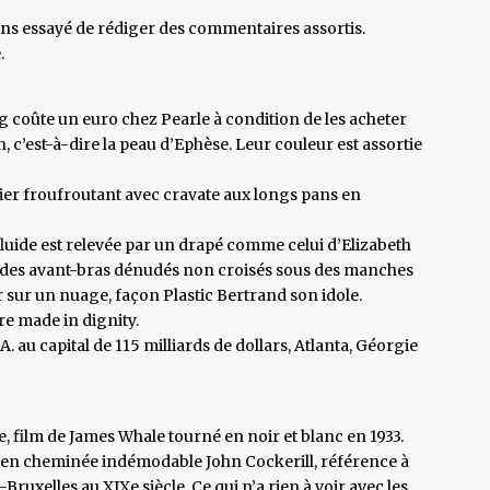
ons essayé de rédiger des commentaires assortis.
.
coûte un euro chez Pearle à condition de les acheter
, c’est-à-dire la peau d’Ephèse. Leur couleur est assortie
tier froufroutant avec cravate aux longs pans en
luide est relevée par un drapé comme celui d’Elizabeth
e des avant-bras dénudés non croisés sous des manches
 sur un nuage, façon Plastic Bertrand son idole.
re made in dignity.
. au capital de 115 milliards de dollars, Atlanta, Géorgie
, film de James Whale tourné en noir et blanc en 1933.
 en cheminée indémodable John Cockerill, référence à
Bruxelles au XIXe siècle. Ce qui n’a rien à voir avec les