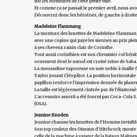
sur les Mémoires de cette petite ville.
Et comme ça se passait le premier avril, nous av
Découvrez donc les héroïnes, de gauche à droite
Madeleine Flammang
La monture des lunettes de Madeleine Flammang 
avec une copine qui paye les siennes au prix plein
à ses cheveux raisin clair de Corinthe.
Tout aussi corinthien est son chemisier col béni
ornement dont le nœud est croisé reine de Saba.
La mousseline vaporeuse en soie noble à maille f
Taylor jouant Cléopâtre. La position horizontal
papillon renforce l’impression donnée de planer
La taille est légèrement cintrée par de l’élastomè
L’accessoire assorti a été fourni par Coca-Cola S.A
(USA).
Jeanine Knoden
Jeanine chausse les lunettes de l’Homme invisible
Son top couleur des Oiseaux d’Hitchcock monte
celle de la machine à vapeur de la liaison Malines-