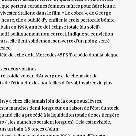
el que portent certaines femmes mûres pour faire jeune.
Sylvester Stallone dans le film « Le cobra », de George
heure, elle a oublié d’y enfiler la croix pectorale bénite
ain en 1999, année de l’éclipse totale (du soleil).
otif politiquement non correct, indique sa conviction
leurs, elle tient solidement son verre d’un poing serré
exico.
idèle de celle de la Mercedes 45PS Torpédo dont la plaque
ses deux voisines.
 refroidie volcan d’Auvergne et le chemisier de
 de l’étiquette des bouteilles d’Orval, inspirée du plus
n’y a chez elle jamais loin de la coupe aux lèvres.
 est à manches demi-longueur en raison de l’état du stock
quand elle a procédé à la liquidation totale de ses Bergère
o 4, les manches seraient longues). Cela est invisible,
dans un bain à 5 onces d’alun.
n tissu italien haut de gamme 100% coton d’Egypte