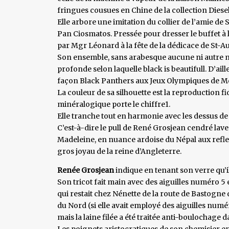
fringues cousues en Chine de la collection Dies
Elle arbore une imitation du collier de l’amie de 
Pan Ciosmatos. Pressée pour dresser le buffet à l’
par Mgr Léonard à la fête de la dédicace de St-Aub
Son ensemble, sans arabesque aucune ni autre m
profonde selon laquelle black is beautifull. D’ail
façon Black Panthers aux Jeux Olympiques de M
La couleur de sa silhouette est la reproduction f
minéralogique porte le chiffre1.
Elle tranche tout en harmonie avec les dessus de 
C’est-à-dire le pull de René Grosjean cendré lave
Madeleine, en nuance ardoise du Népal aux reflets
gros joyau de la reine d’Angleterre.
Renée Grosjean
indique en tenant son verre qu’il 
Son tricot fait main avec des aiguilles numéro 5
qui restait chez Nénette de la route de Bastogne 
du Nord (si elle avait employé des aiguilles numér
mais la laine filée a été traitée anti-boulochage 
Les poignets aristocratiques de son chemisier e