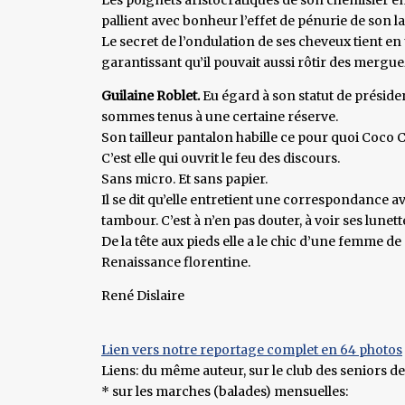
pallient avec bonheur l’effet de pénurie de son l
Le secret de l’ondulation de ses cheveux tient en
garantissant qu’il pouvait aussi rôtir des mergue
Guilaine Roblet.
Eu égard à son statut de présiden
sommes tenus à une certaine réserve.
Son tailleur pantalon habille ce pour quoi Coco Cha
C’est elle qui ouvrit le feu des discours.
Sans micro. Et sans papier.
Il se dit qu’elle entretient une correspondance 
tambour. C’est à n’en pas douter, à voir ses lunett
De la tête aux pieds elle a le chic d’une femme d
Renaissance florentine.
René Dislaire
Lien vers notre reportage complet en 64 photos
Liens: du même auteur, sur le club des seniors d
* sur les marches (balades) mensuelles: