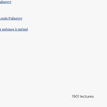
Palange
 Louis Palange
a les mèmes à mémé
1901 lectures