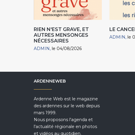
RIEN N'EST GRAVE, ET
LE CANCE
AUTRES MENSONGES
ADMIN
le 
NÉCESSAIRES
ADMIN
le 04/08/2026
ARDENNEWEB
Ardenne Web est le magazine
des ardennes sur le web depuis
mars 1999.
Nous proposons l'agenda et
l'actualité régionale en photos
et vidéos au quotidien.