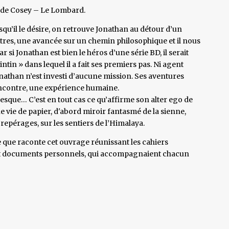
 de Cosey – Le Lombard.
rsqu’il le désire, on retrouve Jonathan au détour d’un
res, une avancée sur un chemin philosophique et il nous
r si Jonathan est bien le héros d’une série BD, il serait
intin » dans lequel il a fait ses premiers pas. Ni agent
Jonathan n’est investi d’aucune mission. Ses aventures
rencontre, une expérience humaine.
sque… C’est en tout cas ce qu’affirme son alter ego de
e vie de papier, d'abord miroir fantasmé de la sienne,
repérages, sur les sentiers de l’Himalaya.
e que raconte cet ouvrage réunissant les cahiers
 et documents personnels, qui accompagnaient chacun