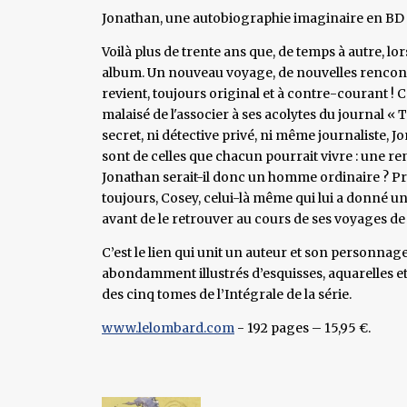
Jonathan, une autobiographie imaginaire en BD
Voilà plus de trente ans que, de temps à autre, lo
album. Un nouveau voyage, de nouvelles rencont
revient, toujours original et à contre-courant ! Ca
malaisé de l'associer à ses acolytes du journal « T
secret, ni détective privé, ni même journaliste, 
sont de celles que chacun pourrait vivre : une 
Jonathan serait-il donc un homme ordinaire ? Pre
toujours, Cosey, celui-là même qui lui a donné un
avant de le retrouver au cours de ses voyages de 
C’est le lien qui unit un auteur et son personnag
abondamment illustrés d’esquisses, aquarelles
des cinq tomes de l’Intégrale de la série.
www.lelombard.com
- 192 pages – 15,95 €.