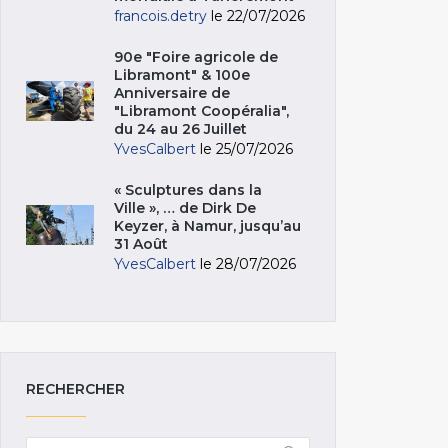
francois.detry
le 22/07/2026
90e "Foire agricole de
Libramont" & 100e
Anniversaire de
"Libramont Coopéralia",
du 24 au 26 Juillet
YvesCalbert
le 25/07/2026
« Sculptures dans la
Ville », … de Dirk De
Keyzer, à Namur, jusqu’au
31 Août
YvesCalbert
le 28/07/2026
RECHERCHER