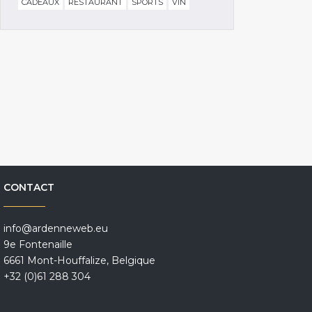
CADEAUX
RESTAURANT
SPORTS
VIN
CONTACT
info@ardenneweb.eu
9e Fontenaille
6661 Mont-Houffalize, Belgique
+32 (0)61 288 304