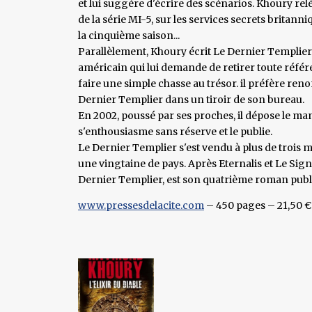
et lui suggère d'écrire des scénarios. Khoury relève
de la série MI-5, sur les services secrets britanni
la cinquième saison...
Parallèlement, Khoury écrit Le Dernier Templier.
américain qui lui demande de retirer toute référe
faire une simple chasse au trésor. il préfère ren
Dernier Templier dans un tiroir de son bureau.
En 2002, poussé par ses proches, il dépose le manu
s'enthousiasme sans réserve et le publie.
Le Dernier Templier s'est vendu à plus de trois m
une vingtaine de pays. Après Eternalis et Le Sign
Dernier Templier, est son quatrième roman publié
www.pressesdelacite.com
– 450 pages – 21,50 €