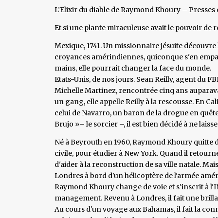
L’Elixir du diable de Raymond Khoury – Presses d
Et si une plante miraculeuse avait le pouvoir de r
Mexique, 1741. Un missionnaire jésuite découvre l
croyances amérindiennes, quiconque s'en emparer
mains, elle pourrait changer la face du monde.
Etats-Unis, de nos jours. Sean Reilly, agent du FB
Michelle Martinez, rencontrée cinq ans auparava
un gang, elle appelle Reilly à la rescousse. En Ca
celui de Navarro, un baron de la drogue en quê
Brujo »– le sorcier –, il est bien décidé à ne laiss
Né à Beyrouth en 1960, Raymond Khoury quitte dé
civile, pour étudier à New York. Quand il retourne
d'aider à la reconstruction de sa ville natale. Mais
Londres à bord d'un hélicoptère de l'armée améri
Raymond Khoury change de voie et s'inscrit à l
management. Revenu à Londres, il fait une brillan
Au cours d'un voyage aux Bahamas, il fait la co