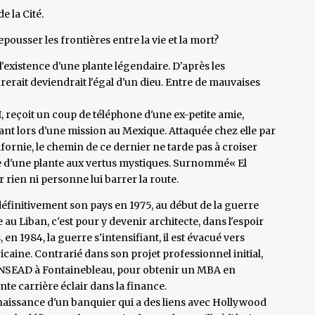
e la Cité.
epousser les frontières entre la vie et la mort?
'existence d'une plante légendaire. D'après les
ait deviendrait l'égal d'un dieu. Entre de mauvaises
I, reçoit un coup de téléphone d'une ex-petite amie,
nt lors d'une mission au Mexique. Attaquée chez elle par
lifornie, le chemin de ce dernier ne tarde pas à croiser
te d'une plante aux vertus mystiques. Surnommé« El
er rien ni personne lui barrer la route.
finitivement son pays en 1975, au début de la guerre
 au Liban, c'est pour y devenir architecte, dans l'espoir
, en 1984, la guerre s'intensifiant, il est évacué vers
caine. Contrarié dans son projet professionnel initial,
'INSEAD à Fontainebleau, pour obtenir un MBA en
te carrière éclair dans la finance.
nnaissance d'un banquier qui a des liens avec Hollywood