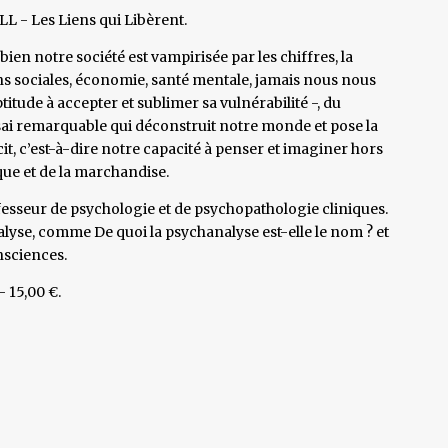
LL - Les Liens qui Libèrent.
en notre société est vampirisée par les chiffres, la
ns sociales, économie, santé mentale, jamais nous nous
tude à accepter et sublimer sa vulnérabilité -, du
ssai remarquable qui déconstruit notre monde et pose la
it, c’est-à-dire notre capacité à penser et imaginer hors
que et de la marchandise.
fesseur de psychologie et de psychopathologie cliniques.
lyse, comme De quoi la psychanalyse est-elle le nom ? et
nsciences.
 15,00 €.