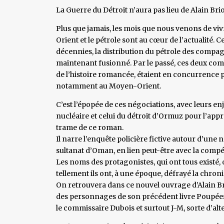
La Guerre du Détroit n’aura pas lieu de Alain Br
Plus que jamais, les mois que nous venons de vi
Orient et le pétrole sont au cœur de l’actualité. C
décennies, la distribution du pétrole des compag
maintenant fusionné. Par le passé, ces deux com
de l’histoire romancée, étaient en concurrence
notamment au Moyen-Orient.
C’est l’épopée de ces négociations, avec leurs enj
nucléaire et celui du détroit d’Ormuz pour l’appr
trame de ce roman.
Il narre l’enquête policière fictive autour d’une
sultanat d’Oman, en lien peut-être avec la compé
Les noms des protagonistes, qui ont tous existé, o
tellement ils ont, à une époque, défrayé la chroniq
On retrouvera dans ce nouvel ouvrage d’Alain Brio
des personnages de son précédent livre Poupées 
le commissaire Dubois et surtout J-M, sorte d’alte