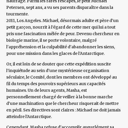
naufrage. Parmi les rares rescapés, le petit Michael
Petersen, sept ans, a vu ses parents disparaître dans la
tourmente.
2011, Los Angeles. Michael, désormais adulte et père d’un
petit garçon, nourrit à l’égard de cette mer qui lui a tout
pris une fascination mêlée de peur. Devenu chercheur en
biologie marine, il se porte volontaire, malgré
l’appréhension et la culpabilité d’abandonner les siens,
pour une mission dans les glaces de l’Antarctique.
Or, il est loin de se douter que cette expédition suscite
l’inquiétude au sein d’une mystérieuse organisation
séculaire, le Comité, dont les membres ont développé au
fil du temps des pouvoirs supérieurs aux capacités
humaines. Un de leurs agents, Masha, est
personnellement chargé de veiller à la bonne marche
d’une machination que le chercheur risquerait de mettre
en péril. Ses directives sont claires : Michael ne doit jamais
atteindre l’Antarctique.
Cependant, Masha refuse d’accomplir aveuglément sa