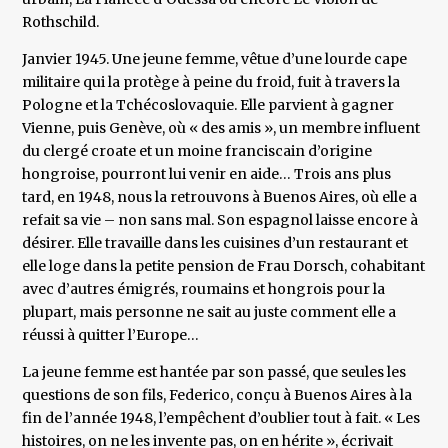
Rothschild.
Janvier 1945. Une jeune femme, vêtue d’une lourde cape
militaire qui la protège à peine du froid, fuit à travers la
Pologne et la Tchécoslovaquie. Elle parvient à gagner
Vienne, puis Genève, où « des amis », un membre influent
du clergé croate et un moine franciscain d’origine
hongroise, pourront lui venir en aide… Trois ans plus
tard, en 1948, nous la retrouvons à Buenos Aires, où elle a
refait sa vie – non sans mal. Son espagnol laisse encore à
désirer. Elle travaille dans les cuisines d’un restaurant et
elle loge dans la petite pension de Frau Dorsch, cohabitant
avec d’autres émigrés, roumains et hongrois pour la
plupart, mais personne ne sait au juste comment elle a
réussi à quitter l’Europe…
La jeune femme est hantée par son passé, que seules les
questions de son fils, Federico, conçu à Buenos Aires à la
fin de l’année 1948, l’empêchent d’oublier tout à fait. « Les
histoires, on ne les invente pas, on en hérite », écrivait