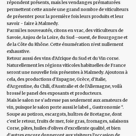
répondent présents, mais les vendanges prématurées
permettent cette année une grand nombre de viticulteurs
de présenter pour la première fois leurs produits et leur
savoir - faire à Malmedy.
Parmi les nouveautés, citons en vrac, des viticulteurs de
Savoie, Anjou de la Loire, du Sud –ouest, de Bourgogne et
de la Côte du Rhône. Cette énumération n’est nullement
exhaustive.
Retour aussi des vins d’Afrique du Sud et du Vin corse.
Naturellement les régions viticoles habituelles de France
seront une nouvelle fois présentes à Malmedy. Ajoutons à
cela, des productions d’Espagne, Grèce, d’Italie,
d’Argentine, du Chili, d’Australie et de l’Allemagne, voilà
brossé le panel des exposants et producteurs.
Mais le salon ne s’adresse pas seulement aux amateurs de
vin, puisque le salon porte aussi le label „ Gastronomie “.
Soupe au potiron, escargots, huîtres de Bretagne, dont
c’est le retour, fruits de mer, foie gras, fromages, salaisons
Corse, pâtes, huiles d’olives d’excellente qualité, et bien
d’autres encore donneront aux visiteurs l’occasion de